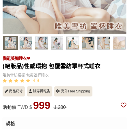
機能美胸睡衣❤
(絕版品)性感環抱 包覆雪紡罩杯式睡衣
唯美雪紡裙襬 包覆罩杯睡衣
4.9
商品尺寸
試穿員報告
海外Free Shipping
999
1,280
活動價
TWD $
規格