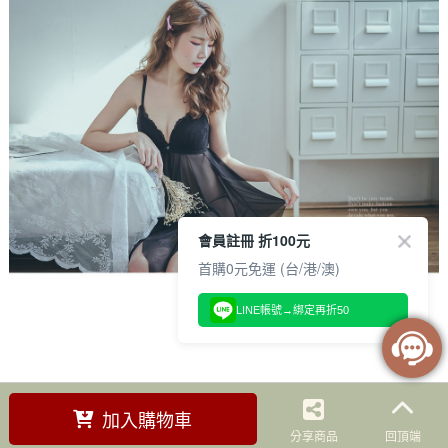
會員註冊 折100元
首購0元免運 (台/港/澳)
LINE帳號→綁定再折50
加入購物車
分享商品
回頂端