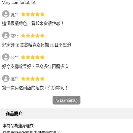
Very comfortable!
鳳**
這個很襯膚色，看起來會很性感！
笑**
好穿舒服 喜歡睡覺沒負擔 而且不壓迫
余**
好穿支撐效果好，已穿多年回購多次
慧**
第一次买这间店的睡衣，有惊艳到！
所有評論(10)
商品簡介
本商品為連身睡衣
有推薦睡覺穿的集中包覆內衣嗎？