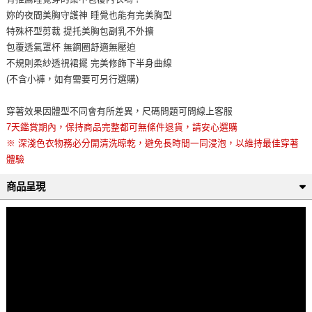
妳的夜間美胸守護神 睡覺也能有完美胸型
特殊杯型剪裁 提托美胸包副乳不外擴
包覆透氣罩杯 無鋼圈舒適無壓迫
不規則柔紗透視裙擺 完美修飾下半身曲線
(不含小褲，如有需要可另行選購)
穿著效果因體型不同會有所差異，尺碼問題可問線上客服
7天鑑賞期內，保持商品完整都可無條件退貨，請安心選購
※ 深淺色衣物務必分開清洗晾乾，避免長時間一同浸泡，以維持最佳穿著
體驗
商品呈現