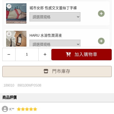
城市女郎 性感交叉蕾絲丁字褲
HARU 水溶性潤滑液
加入購物車
myBRA-蘋蘋安安仿兔毛髮箍
門市庫存
FREE 粉 -
選購價$129 (現省30元)
189010
890100WP0S08
性感加倍 透膚不滑落絲襪
商品評價
FREE 白色 -
選購價$199 (現省191元)
K**