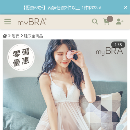
(絕版品)性感環抱 包覆雪紡罩杯式睡衣 | myBRA 最懂妳的內
【買內衣免運費】台灣滿1200運費0元🚛
衣品牌
【首購優惠】新客最高可折$150再免運❗
睡衣
睡衣全商品
【夏日滿額贈】把衣物壓縮收納袋回家 🌞
1
/
8
【父親節快樂】男內褲5件$999🧔