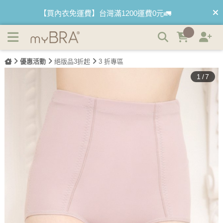
(絕版品)完美塑型 高腰束腹修飾顯瘦褲 M-2XL Anymore |
【首購優惠】新客最高可折$150再免運❗
myBRA 最懂妳的內衣品牌
【國際懶惰日】BRATOP2件95折 3件9折🌱
優惠活動
絕版品3折起
3 折專區
1
/
7