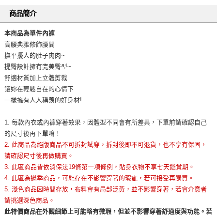
商品簡介
本商品為單件內褲
高腰典雅修飾腰間
撫平擾人的肚子肉肉~
提臀設計擁有完美臀型~
舒適材質加上立體剪裁
讓妳在輕鬆自在的心情下
一樣擁有人人稱羨的好身材!
1. 每款內衣或內褲穿著效果，因體型不同會有所差異，下單前請確認自己
的尺寸後再下單唷！
2. 此商品為絕版商品不可拆封試穿，拆封後即不可退貨，也不享有保固，
請確認尺寸後再做購買。
3. 此區商品皆依消保法19條第一項條例，貼身衣物不享七天鑑賞期。
4. 此區為過季商品，可能存在不影響穿著的瑕疵，若可接受再購買。
5. 淺色商品因時間存放，布料會有局部泛黃，並不影響穿著，若會介意者
請挑選深色商品。
此特價商品在外觀細節上可能略有微瑕，但並不影響穿著舒適度與功能。若