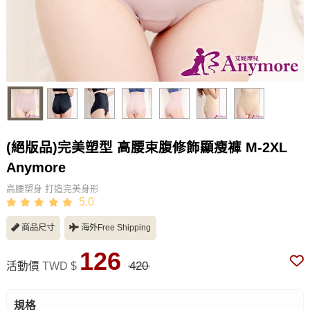
(絕版品)完美塑型 高腰束腹修飾顯瘦褲 M-2XL
Anymore
高腰塑身 打造完美身形
5.0
商品尺寸
海外Free Shipping
126
420
活動價
TWD $
規格