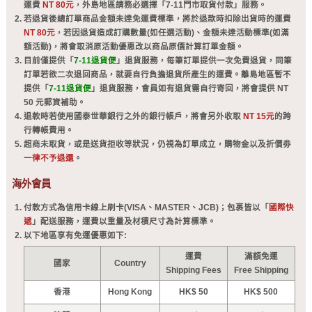
運費
NT 80元
，外島地區請務必選擇「7-11門市取貨付款」服務。
若退貨後總訂單商品金額未達免運費標準，將於退款時扣除出貨時的運費
NT 80元
，若因退貨造成訂購數量(如任選活動)、金額未達活動標準(如滿
額活動)，將會取消原活動優惠改以商品原價計算訂單金額。
目前僅提供「
7-11退貨便
」退貨服務，每筆訂單提供一次免費退貨，同筆
訂單若欲二次退回商品，就要自行負擔退貨所產生的運費。離島地區暫不
提供「
7-11退貨便
」退貨服務，會員如有退貨需自行寄回，將會提供 NT
50 元郵資補助。
退款時若使用國泰世華銀行之外的銀行帳戶，將會另外收取
NT 15元
的跨
行轉帳費用。
超商未取貨，或是送貨拒收等狀況，仍視為訂單成立，購物金以及折價劵
一律不予退還
。
海外會員
付款方式為信用卡線上刷卡(VISA、MASTER、JCB)；包裹皆以「
國際快
遞
」配送服務，運費以重量及材積尺寸為計算標準。
以下地區享有免運優惠如下:
運費
滿額免運
國家
Country
Shipping Fees
Free Shipping
香港
Hong Kong
HK$ 50
HK$ 500