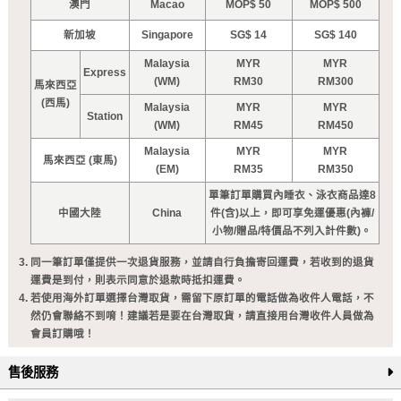
澳門
Macao
MOP$ 50
MOP$ 500
新加坡
Singapore
SG$ 14
SG$ 140
Malaysia
MYR
MYR
Express
(WM)
RM30
RM300
馬來西亞
(西馬)
Malaysia
MYR
MYR
Station
(WM)
RM45
RM450
Malaysia
MYR
MYR
馬來西亞 (東馬)
(EM)
RM35
RM350
單筆訂單購買內睡衣、泳衣商品達8
中國大陸
China
件(含)以上，即可享免運優惠(內褲/
小物/贈品/特價品不列入計件數)。
同一筆訂單僅提供一次退貨服務，並請自行負擔寄回運費，若收到的退貨
運費是到付，則表示同意於退款時抵扣運費。
若使用海外訂單選擇台灣取貨，需留下原訂單的電話做為收件人電話，不
然仍會聯絡不到唷！建議若是要在台灣取貨，請直接用台灣收件人員做為
會員訂購哦！
售後服務