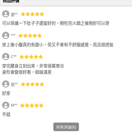
商品評價
碧**
可以保護一下肚子子還蠻好的，剛吃完火鍋之後剛好可以穿
***
穿上後小腹真的有變小，但又不會有不舒服感覺，而且很透氣
C**
穿完腰身立刻出來，非常很厲害😍
身形會變很好看，超級滿意
庭**
好穿
M**
不錯
所有評論(6)