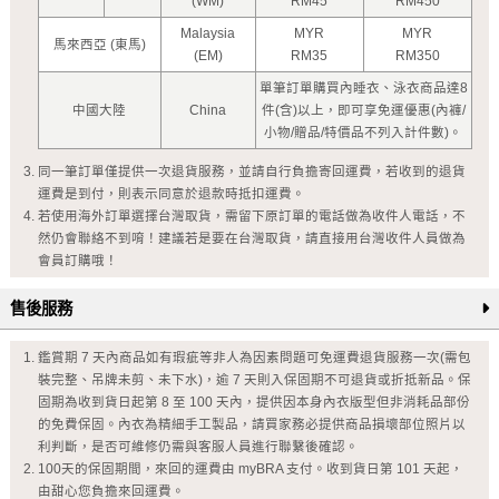
(WM)
RM45
RM450
Malaysia
MYR
MYR
馬來西亞 (東馬)
(EM)
RM35
RM350
單筆訂單購買內睡衣、泳衣商品達8
中國大陸
China
件(含)以上，即可享免運優惠(內褲/
小物/贈品/特價品不列入計件數)。
同一筆訂單僅提供一次退貨服務，並請自行負擔寄回運費，若收到的退貨
運費是到付，則表示同意於退款時抵扣運費。
若使用海外訂單選擇台灣取貨，需留下原訂單的電話做為收件人電話，不
然仍會聯絡不到唷！建議若是要在台灣取貨，請直接用台灣收件人員做為
會員訂購哦！
售後服務
鑑賞期 7 天內商品如有瑕疵等非人為因素問題可免運費退貨服務一次(需包
裝完整、吊牌未剪、未下水)，逾 7 天則入保固期不可退貨或折抵新品。保
固期為收到貨日起第 8 至 100 天內，提供因本身內衣版型但非消耗品部份
的免費保固。內衣為精細手工製品，請買家務必提供商品損壞部位照片以
利判斷，是否可維修仍需與客服人員進行聯繫後確認。
100天的保固期間，來回的運費由 myBRA 支付。收到貨日第 101 天起，
由甜心您負擔來回運費。