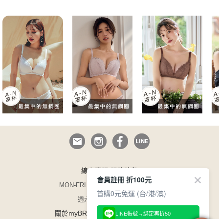
線上客服 服務時段
會員註冊 折100元
MON-FRI 09:00~12:30/13:30~17:00
首購0元免運 (台/港/澳)
週六日與國定假日休息
/
/
關於myBRA
企業徵才
165 防詐騙
LINE帳號→綁定再折50