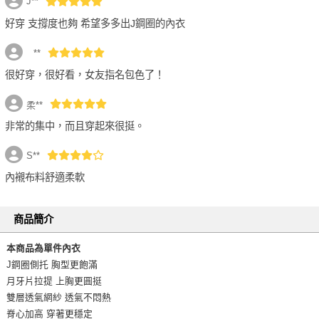
J**
好穿 支撐度也夠 希望多多出J鋼圈的內衣
⠀**
很好穿，很好看，女友指名包色了！
柔**
非常的集中，而且穿起來很挺。
S**
內襯布料舒適柔軟
商品簡介
本商品為單件內衣
J鋼圈側托 胸型更飽滿
月牙片拉提 上胸更圓挺
雙層透氣網紗 透氣不悶熱
脊心加高 穿著更穩定