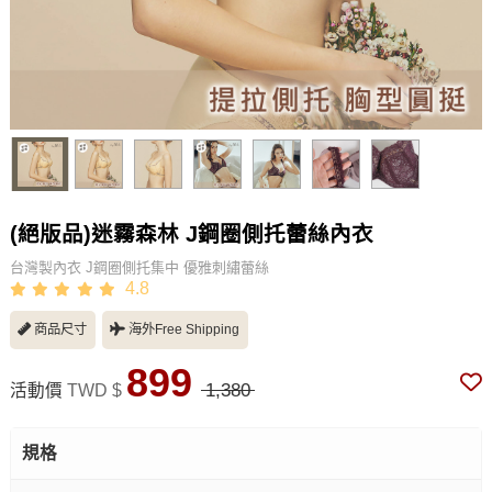
(絕版品)迷霧森林 J鋼圈側托蕾絲內衣
台灣製內衣 J鋼圈側托集中 優雅刺繡蕾絲
4.8
商品尺寸
海外Free Shipping
899
1,380
活動價
TWD $
規格