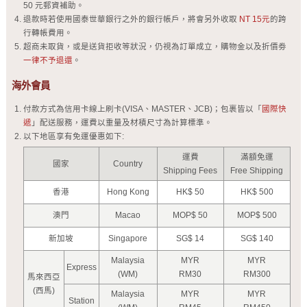
50 元郵資補助。
退款時若使用國泰世華銀行之外的銀行帳戶，將會另外收取
NT 15元
的跨
行轉帳費用。
超商未取貨，或是送貨拒收等狀況，仍視為訂單成立，購物金以及折價劵
一律不予退還
。
海外會員
付款方式為信用卡線上刷卡(VISA、MASTER、JCB)；包裹皆以「
國際快
遞
」配送服務，運費以重量及材積尺寸為計算標準。
以下地區享有免運優惠如下:
運費
滿額免運
國家
Country
Shipping Fees
Free Shipping
香港
Hong Kong
HK$ 50
HK$ 500
澳門
Macao
MOP$ 50
MOP$ 500
新加坡
Singapore
SG$ 14
SG$ 140
Malaysia
MYR
MYR
Express
(WM)
RM30
RM300
馬來西亞
(西馬)
Malaysia
MYR
MYR
Station