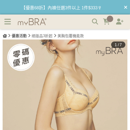
(絕版品)迷霧森林 J鋼圈側托蕾絲內衣 | myBRA 最懂妳的內
【買內衣免運費】台灣滿1200運費0元🚛
衣品牌
【首購優惠】新客最高可折$150再免運❗
優惠活動
絕版品3折起
美胸包覆機能款
【夏日滿額贈】把衣物壓縮收納袋回家 🌞
1
/
7
【父親節快樂】男內褲5件$999🧔