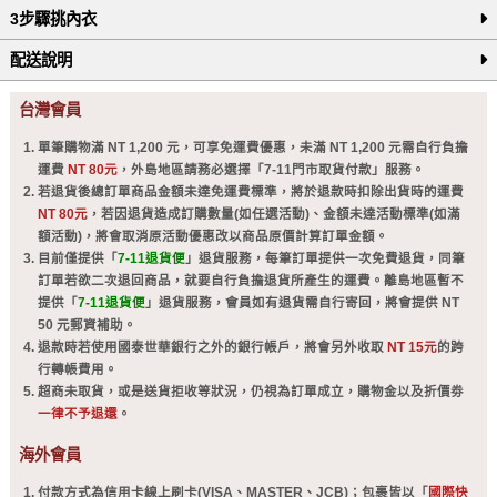
3步驟挑內衣
配送說明
台灣會員
單筆購物滿 NT 1,200 元，可享免運費優惠，未滿 NT 1,200 元需自行負擔
運費
NT 80元
，外島地區請務必選擇「7-11門市取貨付款」服務。
若退貨後總訂單商品金額未達免運費標準，將於退款時扣除出貨時的運費
NT 80元
，若因退貨造成訂購數量(如任選活動)、金額未達活動標準(如滿
額活動)，將會取消原活動優惠改以商品原價計算訂單金額。
目前僅提供「
7-11退貨便
」退貨服務，每筆訂單提供一次免費退貨，同筆
訂單若欲二次退回商品，就要自行負擔退貨所產生的運費。離島地區暫不
提供「
7-11退貨便
」退貨服務，會員如有退貨需自行寄回，將會提供 NT
50 元郵資補助。
退款時若使用國泰世華銀行之外的銀行帳戶，將會另外收取
NT 15元
的跨
行轉帳費用。
超商未取貨，或是送貨拒收等狀況，仍視為訂單成立，購物金以及折價劵
一律不予退還
。
海外會員
付款方式為信用卡線上刷卡(VISA、MASTER、JCB)；包裹皆以「
國際快