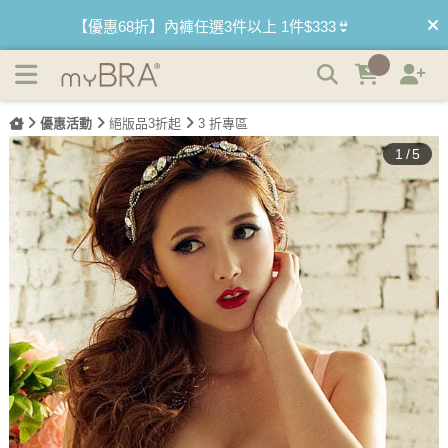
【優惠68折】內褲任選3件以上 1件$333👙
(絕版品)迷情布拉格 渾圓集中托高時尚內衣褲 A-C myBRA |
myBRA 最懂妳的內衣品牌
【買內衣免運費】台灣滿1200運費0元🚛
【首購優惠】新客最高可折$150再免運❗
優惠活動
絕版品3折起
3 折專區
【夏日滿額贈】把衣物壓縮收納袋回家 🌞
1
/
5
【父親節快樂】男內褲5件$999🧔