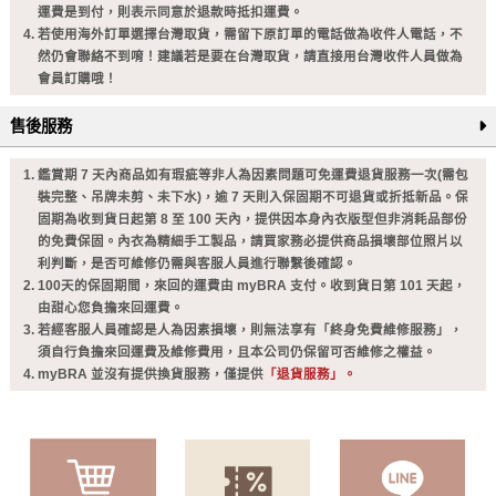
運費是到付，則表示同意於退款時抵扣運費。
若使用海外訂單選擇台灣取貨，需留下原訂單的電話做為收件人電話，不
然仍會聯絡不到唷！建議若是要在台灣取貨，請直接用台灣收件人員做為
會員訂購哦！
售後服務
鑑賞期 7 天內商品如有瑕疵等非人為因素問題可免運費退貨服務一次(需包
裝完整、吊牌未剪、未下水)，逾 7 天則入保固期不可退貨或折抵新品。保
固期為收到貨日起第 8 至 100 天內，提供因本身內衣版型但非消耗品部份
的免費保固。內衣為精細手工製品，請買家務必提供商品損壞部位照片以
利判斷，是否可維修仍需與客服人員進行聯繫後確認。
100天的保固期間，來回的運費由 myBRA 支付。收到貨日第 101 天起，
由甜心您負擔來回運費。
若經客服人員確認是人為因素損壞，則無法享有「終身免費維修服務」，
須自行負擔來回運費及維修費用，且本公司仍保留可否維修之權益。
myBRA 並沒有提供換貨服務，僅提供
「退貨服務」。