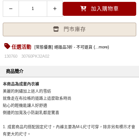
加入購物車
門市庫存
任選活動
[常態優惠] 絕版品3折 - 不可退貨 (...more)
130760
30760PK32A02
商品簡介
本商品為成套內衣褲
美麗的刺繡加上迷人的雪紡
就像走在布拉格的道路上這麼歐系時尚
貼心的輕機能讓人好舒適
側邊的加寬及小防副乳都是驚喜
1. 成套商品均搭配固定尺寸，內褲主要為M-L尺寸可穿，除非另有標示才會
有更大的尺寸。