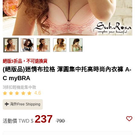
絕版3折品，不可退換貨
(絕版品)迷情布拉格 渾圓集中托高時尚內衣褲 A-
C myBRA
3排扣輕機能集中款
4.6
海外Free Shipping
237
790
活動價
TWD $