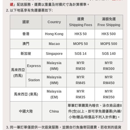
遞
」配送服務，運費以重量及材積尺寸為計算標準。
以下地區享有免運優惠如下:
運費
滿額免運
國家
Country
Shipping Fees
Free Shipping
香港
Hong Kong
HK$ 50
HK$ 500
澳門
Macao
MOP$ 50
MOP$ 500
新加坡
Singapore
SG$ 14
SG$ 140
Malaysia
MYR
MYR
Express
(WM)
RM30
RM300
馬來西亞
(西馬)
Malaysia
MYR
MYR
Station
(WM)
RM45
RM450
Malaysia
MYR
MYR
馬來西亞 (東馬)
(EM)
RM35
RM350
單筆訂單購買內睡衣、泳衣商品達8
中國大陸
China
件(含)以上，即可享免運優惠(內褲/
小物/贈品/特價品不列入計件數)。
同一筆訂單僅提供一次退貨服務，並請自行負擔寄回運費，若收到的退貨