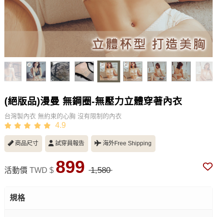
(絕版品)漫曼 無鋼圈-無壓力立體穿著內衣
台灣製內衣 無約束的心胸 沒有限制的內衣
4.9
商品尺寸
試穿員報告
海外Free Shipping
899
1,580
活動價
TWD $
規格