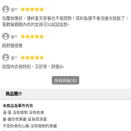
趙**
包覆效果好，薄杯夏天穿著也不易悶熱！質料紮實不會洗幾次就鬆了，
喜歡無鋼圈內衣的女孩可以試試這款~
鄭**
超舒服很推
黃**
這個內衣很特別，又好穿，舒服👍
所有評論(10)
商品簡介
本商品為單件內衣
漫-滿 沒有限制 沒有約束
曼-曼妙而美麗 延長而深遠
不受約束的心胸 沒有限制的美麗