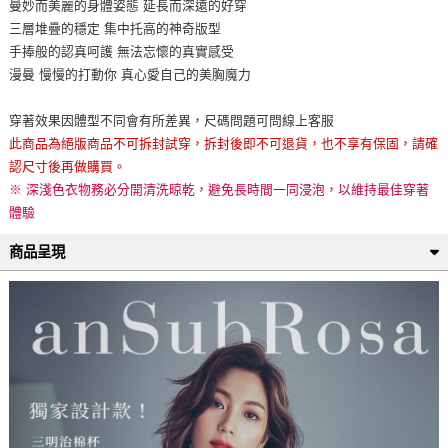
曼妙而美麗的身體姿態 延長而深遠的好穿
三層堆疊的穩定 集中托高的神奇版型
手捧般的認真呵護 無法忘懷的真實感受
漫曼 慢慢的打動你 真心愛自己的美胸魔力
穿著效果因體型不同會有所差異，尺碼問題可問線上客服
此商品為絕版商品不可拆封試穿，拆封後即不可退貨，也不享有保固，請確
認尺寸後再做購買。
※ 深淺色衣物務必分開清洗晾乾，避免長時間一同浸泡，以維持最佳穿著
體驗
商品呈現