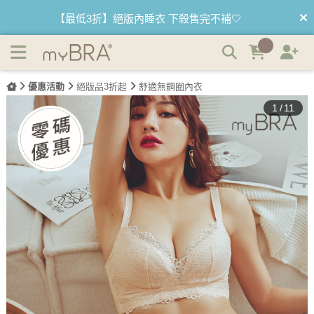
(絕版品)漫曼 無鋼圈-無壓力立體穿著內衣 | myBRA 最懂妳
【優惠68折】內褲任選3件以上 1件$333👙
的內衣品牌
【買內衣免運費】台灣滿1200運費0元🚛
【首購優惠】新客最高可折$150再免運❗
優惠活動
絕版品3折起
舒適無鋼圈內衣
1
/
11
【國際懶惰日】BRATOP2件95折 3件9折🌱