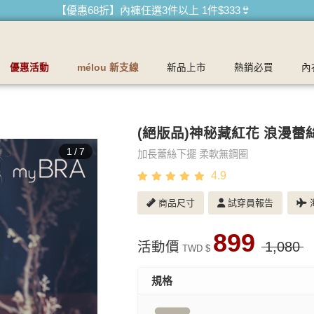
衣品牌
【買內衣免運費】台灣滿1200運費0元🚛
【首購優惠】新客最高可折$150再免運❗
【夏日滿額贈】把衣物壓縮收納袋回家 🌞
優惠活動
mélou 新支線
新品上市
熱銷必買
內
【父親節快樂】男內褲5件$999🧔
(絕版品)神秘藏紅花 浪漫蕾
1
/
7
加長蕾絲下擺 柔軟無鋼圈
4.9
商品尺寸
試穿員報告
海
899
活動價
1,080
TWD $
規格