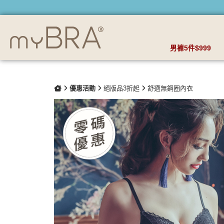
(絕版品)神秘藏紅花 浪漫蕾絲成套內衣褲 | myBRA 最懂妳的內
男褲5件$999
優惠活動
絕版品3折起
舒適無鋼圈內衣