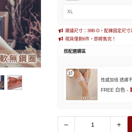
建議尺寸：38B-D，配褲固定尺寸為XL
現貨僅剩6件，即將售完！
搭配選購區
性感加倍 透膚
FREE 白色 -