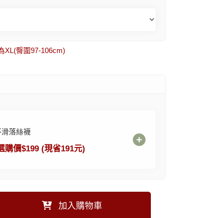
(臀圍97-106cm)
不滑落絲襪
選購價$199 (現省191元)
加入購物車