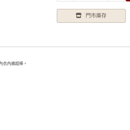
門市庫存
內衣內褲超棒。
尺寸為XL(臀圍97-106cm)