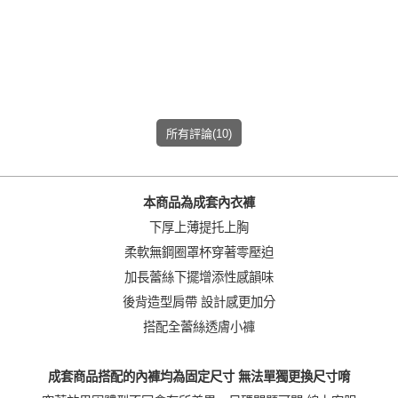
加入購物車
所有評論(10)
本商品為成套內衣褲
下厚上薄提托上胸
柔軟無鋼圈罩杯穿著零壓迫
加長蕾絲下擺增添性感韻味
後背造型肩帶 設計感更加分
搭配全蕾絲透膚小褲
成套商品搭配的內褲均為固定尺寸 無法單獨更換尺寸唷