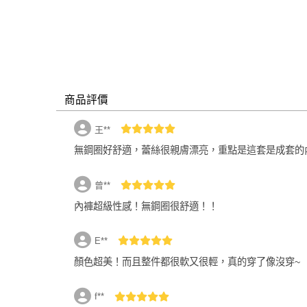
商品評價
王**
無鋼圈好舒適，蕾絲很親膚漂亮，重點是這套是成套的
曾**
內褲超級性感！無鋼圈很舒適！！
E**
顏色超美！而且整件都很軟又很輕，真的穿了像沒穿~
建議尺寸：38B-D，配褲固定
f**
現貨僅剩6件，即將售完！