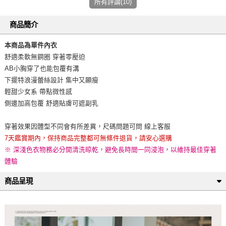
所有評論(10)
商品簡介
本商品為單件內衣
舒適柔軟無鋼圈 穿著零壓迫
AB小胸穿了也能包覆有溝
下擺特浪漫蕾絲設計 集中又顯瘦
輕甜少女系 帶點微性感
側邊加高包覆 舒適貼膚可遮副乳
穿著效果因體型不同會有所差異，尺碼問題可問 線上客服
7天鑑賞期內，保持商品完整都可無條件退貨，請安心選購
※ 深淺色衣物務必分開清洗晾乾，避免長時間一同浸泡，以維持最佳穿著
體驗
商品呈現