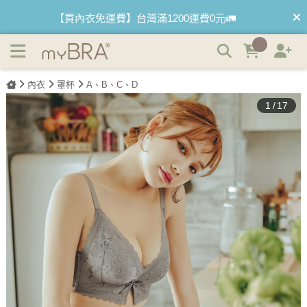
夏綠蒂的夢 爆乳蕾絲無鋼圈內衣 | myBRA 最懂妳的內衣品
【首購優惠】新客最高可折$150再免運❗
牌
【夏日滿額贈】把衣物壓縮收納袋回家 🌞
內衣
罩杯
A、B、C、D
【父親節快樂】男內褲5件$999🧔
1
/
17