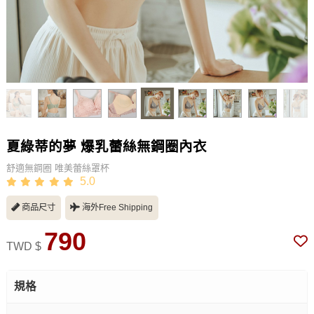
夏綠蒂的夢 爆乳蕾絲無鋼圈內衣
舒適無鋼圈 唯美蕾絲罩杯
5.0
商品尺寸
海外Free Shipping
790
TWD $
規格