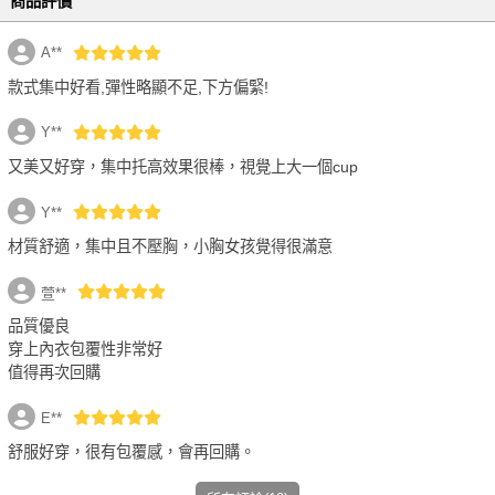
商品評價
A**
款式集中好看,彈性略顯不足,下方偏緊!
Y**
又美又好穿，集中托高效果很棒，視覺上大一個cup
Y**
材質舒適，集中且不壓胸，小胸女孩覺得很滿意
萱**
品質優良
穿上內衣包覆性非常好
值得再次回購
E**
舒服好穿，很有包覆感，會再回購。