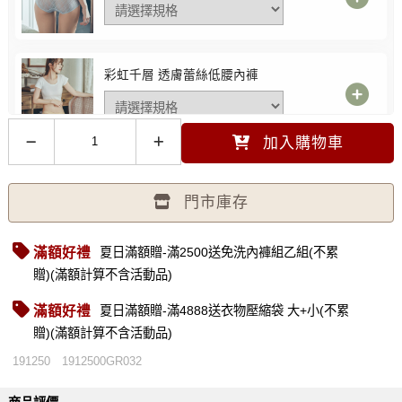
彩虹千層 透膚蕾絲低腰內褲
加入購物車
炙熱曲線 性感綁帶蕾絲丁字褲
門市庫存
滿額好禮
夏日滿額贈-滿2500送免洗內褲組乙組(不累
法式熱吻 溫柔包覆低腰內褲
贈)(滿額計算不含活動品)
滿額好禮
夏日滿額贈-滿4888送衣物壓縮袋 大+小(不累
贈)(滿額計算不含活動品)
191250
1912500GR032
性感加倍 透膚不滑落絲襪
FREE 白色 -
選購價$199 (現省191元)