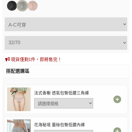
現貨僅剩1件，即將售完！
搭配選購區
法式香榭 透氣包臀低腰三角褲
花海秘境 蕾絲包臀低腰內褲