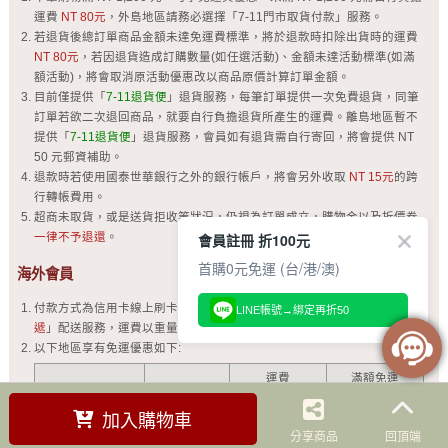
運費
NT 80元
，外島地區請務必選擇「7-11門市取貨付款」服務。
若退貨後總訂單商品金額未達免運費標準，將於退款時扣除出貨時的運費
NT 80元
，若因退貨造成訂購數量(如任選活動)、金額未達活動標準(如滿
額活動)，將會取消原活動優惠改以商品原價計算訂單金額。
目前僅提供「
7-11退貨便
」退貨服務，每筆訂單提供一次免費退貨，同筆
訂單若欲二次退回商品，就要自行負擔退貨所產生的運費。離島地區暫不
提供「
7-11退貨便
」退貨服務，會員如有退貨需自行寄回，將會提供 NT
50 元郵資補助。
退款時若使用國泰世華銀行之外的銀行帳戶，將會另外收取
NT 15元
的跨
行轉帳費用。
超商未取貨，或是送貨拒收等狀況，仍視為訂單成立，購物金以及折價劵
會員註冊 折100元
一律不予退還
。
首購0元免運 (台/港/澳)
海外會員
付款方式為信用卡線上刷卡(VISA、MASTER、JCB)；包裹皆以「
國際快
LINE帳號→綁定再折50
遞
」配送服務，運費以重量及材積尺寸為計算標準。
以下地區享有免運優惠如下:
運費
滿額免運
國家
Country
Shipping Fees
Free Shipping
加入購物車
香港
Hong Kong
HK$ 50
HK$ 500
分享商品
回頂端