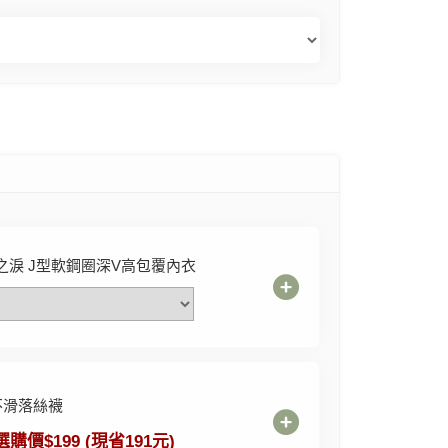
之淚 J型軟鋼圈深V高包覆內衣
不滑落絲襪
選購價$199 (現省191元)