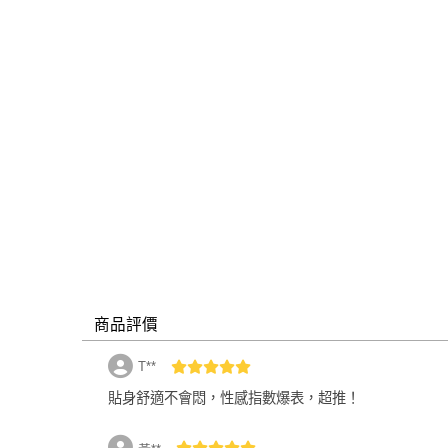
商品評價
T**
貼身舒適不會悶，性感指數爆表，超推！
建議尺寸：臀圍89-98cm
現貨足量供應中！