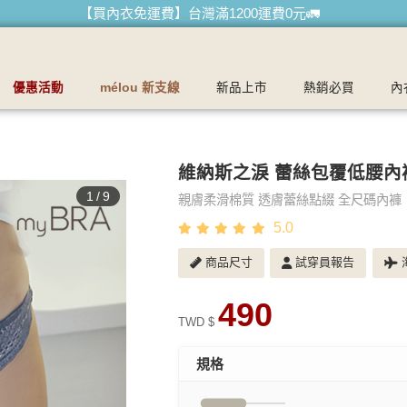
【首購優惠】新客最高可折$150再免運❗
【夏日滿額贈】把衣物壓縮收納袋回家 🌞
【父親節快樂】男內褲5件$999🧔
優惠活動
mélou 新支線
新品上市
熱銷必買
內
維納斯之淚 蕾絲包覆低腰內
1
/
9
親膚柔滑棉質 透膚蕾絲點綴 全尺碼內褲
5.0
商品尺寸
試穿員報告
海
490
TWD $
規格