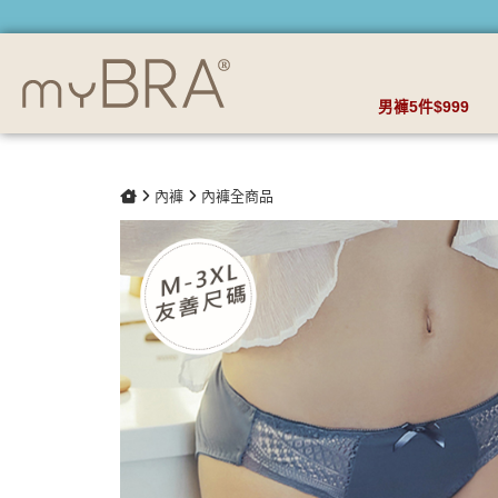
維納斯之淚 蕾絲包覆低腰內褲 | myBRA 最懂妳的內衣品牌
男褲5件$999
內褲
內褲全商品