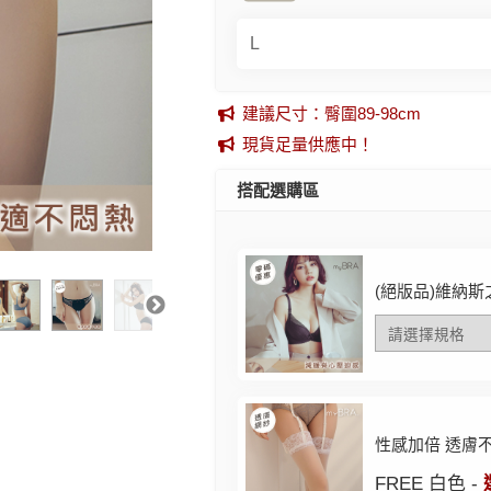
建議尺寸：臀圍89-98cm
現貨足量供應中！
搭配選購區
(絕版品)維納斯
性感加倍 透膚
FREE 白色 -