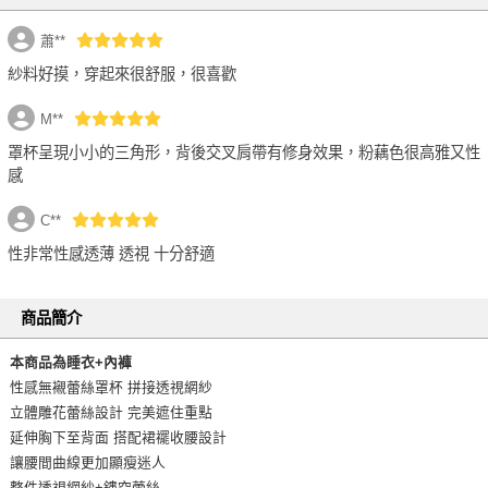
蕭**
myBRA-蘋蘋安安仿兔毛髮箍
紗料好摸，穿起來很舒服，很喜歡
FREE 粉 -
選購價$129 (現省30元)
M**
罩杯呈現小小的三角形，背後交叉肩帶有修身效果，粉藕色很高雅又性
感
性感加倍 透膚不滑落絲襪
C**
FREE 白色 -
選購價$199 (現省191元)
性非常性感透薄 透視 十分舒適
商品簡介
本商品為睡衣+內褲
性感無襯蕾絲罩杯 拼接透視網紗
立體雕花蕾絲設計 完美遮住重點
延伸胸下至背面 搭配裙襬收腰設計
讓腰間曲線更加顯瘦迷人
整件透視網紗+鏤空蕾絲