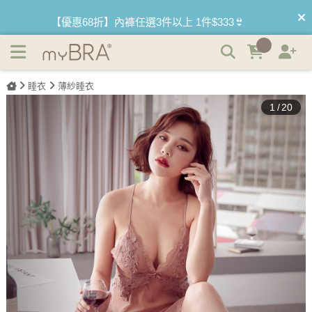
夜幕狂想曲 性感無襯蕾絲薄紗睡衣 | myBRA 最懂妳的內衣
【優惠68折】內褲任選3件以上 1件$333👙
品牌
【買內衣免運費】台灣滿1200運費0元🚛
【首購優惠】新客最高可折$150再免運❗
睡衣
薄紗睡衣
1
/
20
【夏日滿額贈】把衣物壓縮收納袋回家 🌞
【父親節快樂】男內褲5件$999🧔