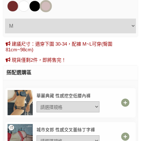
建議尺寸：適穿下圍 30-34，配褲 M~L可穿(臀圍
81cm~98cm)
現貨僅剩2件，即將售完！
搭配選購區
華麗典藏 性感挖空低腰內褲
城市女郎 性感交叉蕾絲丁字褲