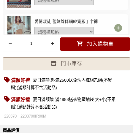
愛情叛徒 蕾絲線條網紗寬版丁字褲
加入購物車
HARU 水溶性潤滑液
門市庫存
滿額好禮
夏日滿額贈-滿2500送免洗內褲組乙組(不累
前扣爆爆®爆乳款 | 火辣性感荷邊丁字褲
贈)(滿額計算不含活動品)
滿額好禮
夏日滿額贈-滿4888送衣物壓縮袋 大+小(不累
贈)(滿額計算不含活動品)
【GIFT ACC.聯名款】美背輕輕 | 輕盈親
220370
2203700IR00M
膚丁字褲
商品評價