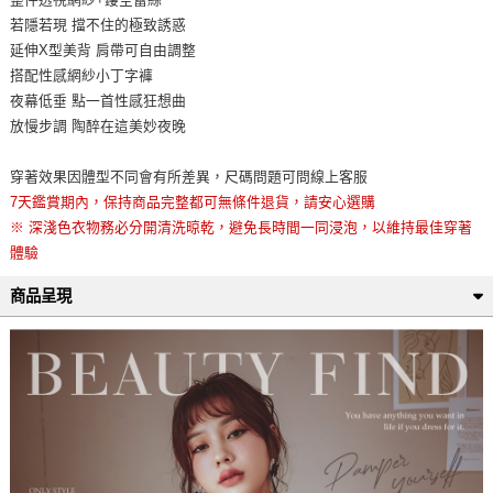
若隱若現 擋不住的極致誘惑
延伸X型美背 肩帶可自由調整
搭配性感網紗小丁字褲
夜幕低垂 點一首性感狂想曲
放慢步調 陶醉在這美妙夜晚
穿著效果因體型不同會有所差異，尺碼問題可問線上客服
7天鑑賞期內，保持商品完整都可無條件退貨，請安心選購
※ 深淺色衣物務必分開清洗晾乾，避免長時間一同浸泡，以維持最佳穿著
體驗
商品呈現