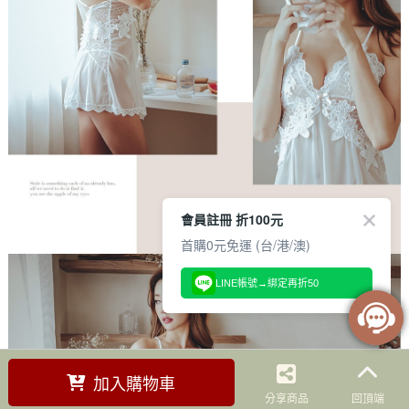
會員註冊 折100元
首購0元免運 (台/港/澳)
LINE帳號→綁定再折50
加入購物車
分享商品
回頂端