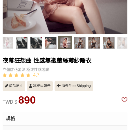
夜幕狂想曲 性感無襯蕾絲薄紗睡衣
立體雕花蕾絲 極致性感透膚
4.7
商品尺寸
試穿員報告
海外Free Shipping
890
TWD $
規格