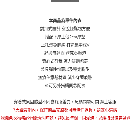
本商品為單件內衣
前扣式設計 穿脫輕鬆超方便
搭配下厚上薄2cm厚墊
上托聚攏胸線 打造集中深V
舒適無鋼圈 體感零壓迫
背心式剪裁 彈力舒適包覆
兼具彈性包覆以及穩定胸型
無痕任意裁材質 減少穿著痕跡
※可另外搭購同款配褲
穿著效果因體型不同會有所差異，尺碼問題可問 線上客服
7天鑑賞期內，保持商品完整都可無條件退貨，請安心選購
 深淺色衣物務必分開清洗晾乾，避免長時間一同浸泡，以維持最佳穿著