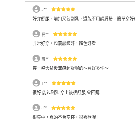
J**
好穿舒服，前扣又包副乳，還能不用調肩帶，簡單穿好
晏**
非常好穿，包覆感超好，顏色好看
璐**
穿一整天背後無痕超舒服的～買好多件～
T**
很好 能包副乳 穿上後很舒服 會回購
J**
很集中，真的不會空杯，很喜歡喔！