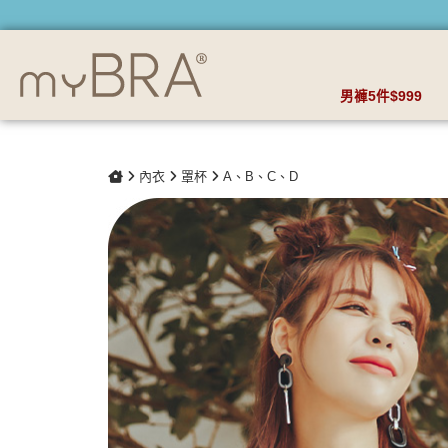
雲朵輕吻 前扣爆乳無鋼圈內衣 | myBRA 最懂妳的內衣品牌
男褲5件$999
內衣
罩杯
A、B、C、D