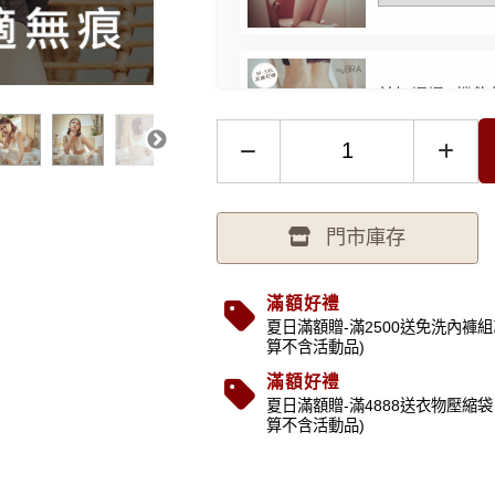
前扣爆爆®機能款
門市庫存
雲朵輕吻 蕾絲
滿額好禮
夏日滿額贈-滿2500送免洗內褲組
算不含活動品)
滿額好禮
性感加倍 透膚
夏日滿額贈-滿4888送衣物壓縮袋 
算不含活動品)
FREE 白色 -