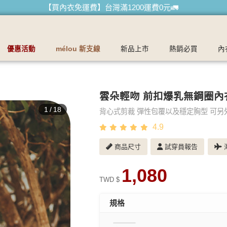
【買內衣免運費】台灣滿1200運費0元🚛
【首購優惠】新客最高可折$150再免運❗
【夏日滿額贈】把衣物壓縮收納袋回家 🌞
優惠活動
mélou 新支線
新品上市
熱銷必買
內
【父親節快樂】男內褲5件$999🧔
雲朵輕吻 前扣爆乳無鋼圈內
1
/
18
背心式剪裁 彈性包覆以及穩定胸型 可另
4.9
商品尺寸
試穿員報告
海
1,080
TWD $
規格