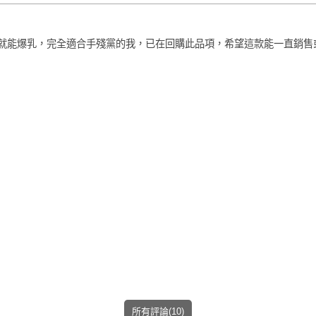
loading
就能爆乳，完全適合手殘黨的我，已在回購此品項，希望這款能一直銷售
所有評論(10)