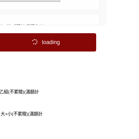
 | 性感蕾絲低腰內褲
loading
低腰包臀內褲
乙組(不累贈)(滿額計
不滑落絲襪
大+小(不累贈)(滿額計
選購價$199 (現省191元)