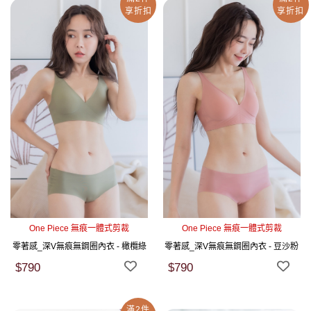
享折扣
享折扣
One Piece 無痕一體式剪裁
One Piece 無痕一體式剪裁
零著感_深V無痕無鋼圈內衣 - 橄欖綠
零著感_深V無痕無鋼圈內衣 - 豆沙粉
$790
$790
滿2件