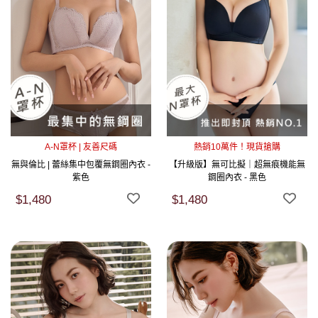
A-N罩杯 | 友善尺碼
熱銷10萬件！現貨搶購
無與倫比 | 蕾絲集中包覆無鋼圈內衣 -
【升級版】無可比擬｜超無痕機能無
紫色
鋼圈內衣 - 黑色
$1,480
$1,480