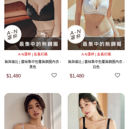
A-N罩杯 | 友善尺碼
A-N罩杯 | 友善尺碼
無與倫比 | 蕾絲集中包覆無鋼圈內衣 -
無與倫比 | 蕾絲集中包覆無鋼圈內衣 -
黑色
白色
$1,480
$1,480