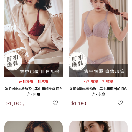
前扣爆爆 一扣就爆
前扣爆爆 一扣就爆
前扣爆爆®機能款 | 集中無鋼圈前扣內
前扣爆爆®機能款 | 集中無鋼圈前扣內
衣 - 紅色
衣 - 灰紫
$1,180
$1,180