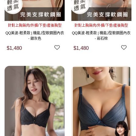
針對上胸無肉/外擴/下垂/產後胸型
針對上胸無肉/外擴/下垂/產後胸型
QQ美波-輕柔款 | 機能J型軟鋼圈內衣
QQ美波-輕柔款 | 機能J型軟鋼圈內衣
- 銀灰色
- 岩石棕
$1,480
$1,480