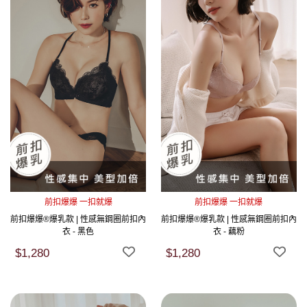
前扣爆爆 一扣就爆
前扣爆爆 一扣就爆
前扣爆爆®爆乳款 | 性感無鋼圈前扣內
前扣爆爆®爆乳款 | 性感無鋼圈前扣內
衣 - 黑色
衣 - 藕粉
$1,280
$1,280