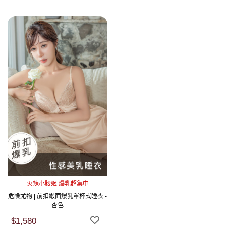
火辣小腰姬 爆乳超集中
危險尤物 | 前扣緞面爆乳罩杯式睡衣 -
杏色
$1,580