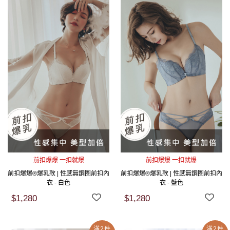
前扣爆爆 一扣就爆
前扣爆爆 一扣就爆
前扣爆爆®爆乳款 | 性感無鋼圈前扣內
前扣爆爆®爆乳款 | 性感無鋼圈前扣內
衣 - 白色
衣 - 藍色
$1,280
$1,280
滿2件
滿2件