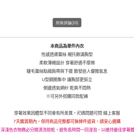
所有評論(10)
本商品為單件內衣
性感透膚蕾絲 襯托飽滿胸型
柔軟薄襯設計 穿著舒適不摩擦
睫毛蕾絲點綴肩帶與下擺 散發迷人優雅氣息
U型鋼圈集中 讓胸部更挺立
側邊透氣網紗 乾爽不悶熱
※可另外搭購同款配褲
穿著效果因體型不同會有所差異，尺碼問題可問 線上客服
7天鑑賞期內，保持商品完整都可無條件退貨，請安心選購
 深淺色衣物務必分開清洗晾乾，避免長時間一同浸泡，以維持最佳穿著