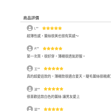
商品評價
L**
超薄性感，蕾絲很美也很有質感～
A**
第一次買，很好穿，薄襯很透氣舒服。
王**
真的超愛這款的，薄襯款很適合夏天，睫毛蕾絲很親膚
波**
很喜歡這款白色的蕾絲 讓男友愛上
菜**