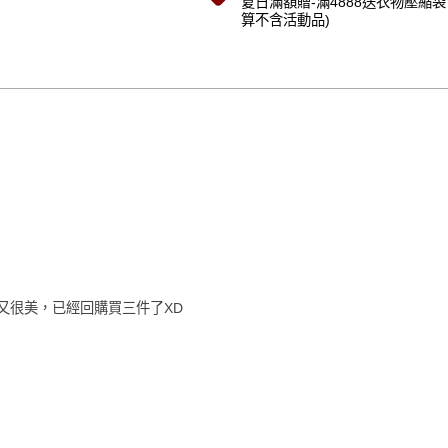
夏日滿額贈-滿4888送衣物壓縮袋 
算不含活動品)
預購商品
又很美，已經回購買三件了XD