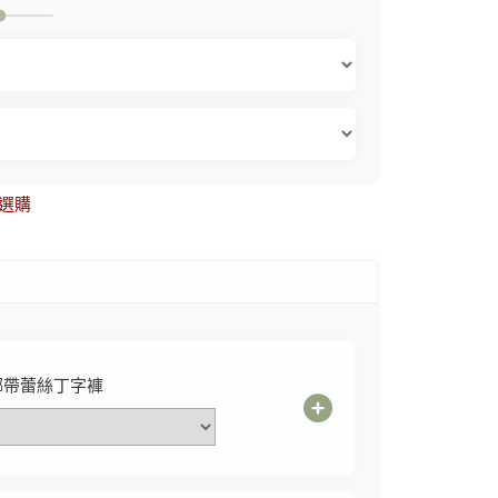
選購
綁帶蕾絲丁字褲