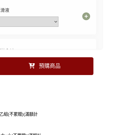
潤滑液
蕾絲內褲
預購商品
不滑落絲襪
選購價$199 (現省191元)
乙組(不累贈)(滿額計