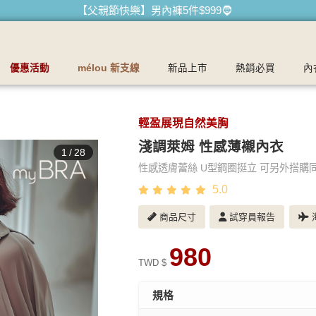
【父親節快樂】男內褲5件$999🧔
優惠活動
mélou 新支線
新品上市
熱銷必買
內
輕盈展現自然美胸
淺調萊姆 性感薄襯內衣
1
/
28
性感透膚蕾絲 U型鋼圈挺立 可另外搭購
5.0
商品尺寸
試穿員報告
海
980
TWD $
規格