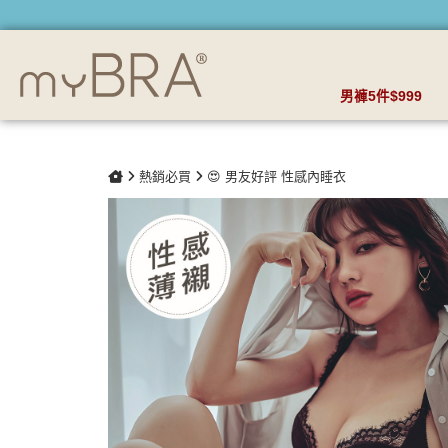
淺調萊姆 性感薄襯內衣 | myBRA 最懂妳的內衣品牌
男褲5件$999
熱銷必買
😍 男友好評 性感內睡衣