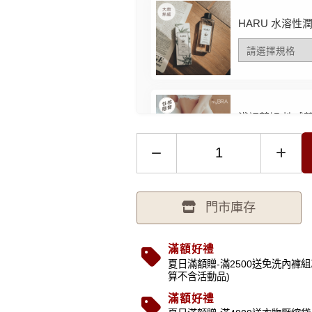
HARU 水溶性
淺調萊姆 性感
門市庫存
性感加倍 透膚
FREE 白色 -
滿額好禮
夏日滿額贈-滿2500送免洗內褲組
算不含活動品)
著尺寸選購
滿額好禮
貨！