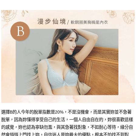
選擇B的人今年的脫單指數是20%，不是沒機會，而是其實妳並不急著
脫單，因為妳懂得享受自己的生活，一個人自由自在的，妳很喜歡這樣
的感覺，妳也認為寧缺勿濫，與其急著找對象，不如耐心等待，緣分自
然會悄悄上門找上妳，自信迷人是妳最大的優點，根本不怕找不到對