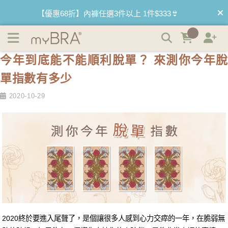
今年到底能不能順利脫單？ 來測你今年脫單指數有多少 |
【優惠68折】內褲任選3件以上 1件$333👙
myBRA 最懂妳的內衣品牌
【買內衣免運費】台灣滿1200運費0元🚛
今年到底能不能順利脫單？ 來測你今年脫
【首購優惠】新客最高可折$150再免運❗
單指數有多少
【夏日滿額贈】把衣物壓縮收納袋回家 🌞
2020-10-29
【父親節快樂】男內褲5件$999🧔
2020終於要進入尾聲了，是個讓很多人感到心力交瘁的一年，在脆弱無