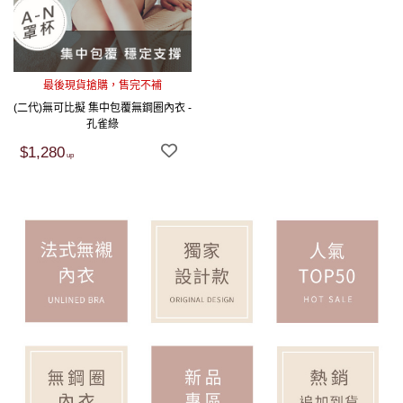
最後現貨搶購，售完不補
(二代)無可比擬 集中包覆無鋼圈內衣 -
孔雀綠
$1,280