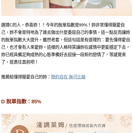
選擇C的人，恭喜妳！！今年的脫單指數是99%！妳非常懂得寵愛自
己，妳不會是特地為了誰去做出什麼委屈自己的事情，這一點反而讓妳
的脫單指數大大提升，雖然老套，但這句話是有道理的：要先懂得愛自
己，也才會有人來愛妳。這樣的人格特質讓妳在感情中更能穩定下去，
妳已經具備足夠成熟的心態準備好去迎接一段新的戀情了，等感覺來
了，就勇往直前吧！
推薦給懂得寵愛自己的妳：
簡約自在 無可比擬
D 脫單指數：85%