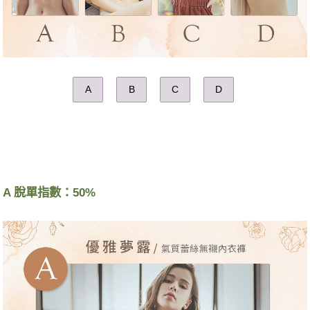
A
B
C
D
A 脫單指數：50%