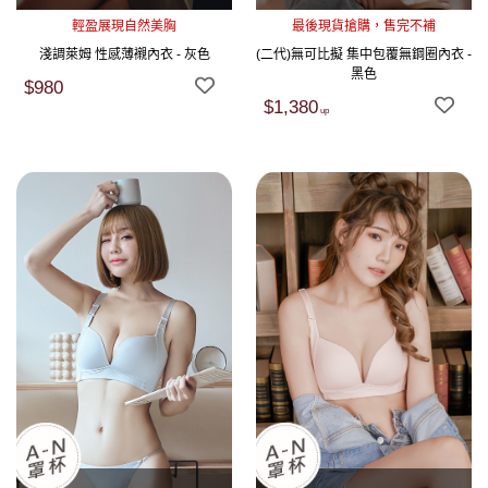
輕盈展現自然美胸
最後現貨搶購，售完不補
淺調萊姆 性感薄襯內衣 - 灰色
(二代)無可比擬 集中包覆無鋼圈內衣 -
黑色
$980
$1,380