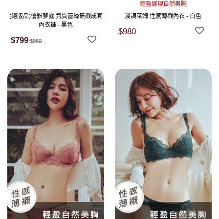
輕盈展現自然美胸
(絕版品)優雅夢露 氣質蕾絲無襯成套
淺調萊姆 性感薄襯內衣 - 白色
內衣褲 - 黑色
$980
$799
$980