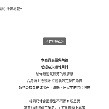
加入購物車
議的 汗容易乾～
所有評論(10)
本商品為單件內褲
超細奈米纖維用料
給你最透氣輕薄的親膚感
合身防上捲設計 立體囊袋定位四角褲
超快乾機能是你出差、運動、居家中的最佳選擇
相同尺寸會因體型不同而有所差異
購買前請提供正確尺寸，可詢問線上客服