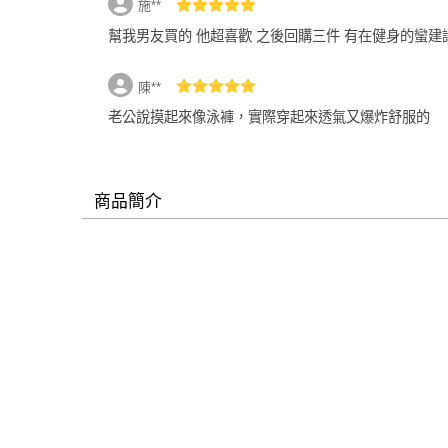
施**
幫我男友買的 他超喜歡 之後回購三件 有在健身的蠻建
陳**
老公說摸起來像泳褲，實際穿起來透氣又爆炸舒服的
商品簡介