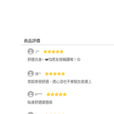
商品評價
J**
舒適合身✨❤️🥰男友很稱讚唷！😍
陳**
穿起來很舒適，透心涼也不會黏在皮膚上
R****
貼身舒適度極高
現貨僅剩6件，即將售完！