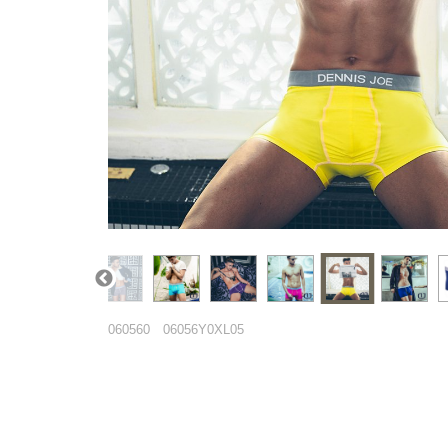
060560
06056Y0XL05