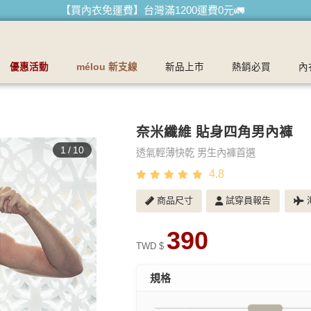
【首購優惠】新客最高可折$150再免運❗
【夏日滿額贈】把衣物壓縮收納袋回家 🌞
【父親節快樂】男內褲5件$999🧔
優惠活動
mélou 新支線
新品上市
熱銷必買
內
奈米纖維 貼身四角男內褲
1
/
10
透氣輕薄快乾 男生內褲首選
4.8
商品尺寸
試穿員報告
海
390
TWD $
規格