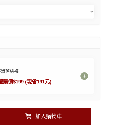
不滑落絲襪
選購價$199 (現省191元)
加入購物車