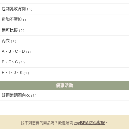
包副乳收背肉
( 5 )
雞胸不壓迫
( 5 )
無可比擬
( 5 )
內衣
( 1 )
A、B、C、D
( 1 )
E、F、G
( 1 )
H、I、J、K
( 1 )
優惠活動
舒適無鋼圈內衣
( 1 )
找不到您要的商品嗎？歡迎洽詢
myBRA甜心客服
~