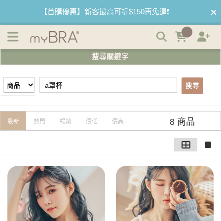
【a罩杯】搜尋結果 | myBRA 最懂妳的內衣品牌
【首購優惠】新客最高可折$150再免運❗
【夏日滿額贈】把衣物壓縮收納袋回家 🌞
搜尋關鍵字
【父親節快樂】男內褲5件$999🧔
搜尋
8 商品
最新
熱門
暢銷
價低
價高