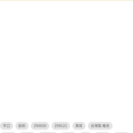
平口
前扣
250020
259121
美背
台灣製 睡衣