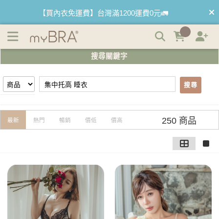
【集中托高 睡衣】搜尋結果 | myBRA 最懂妳的內衣品牌
【首購優惠】新客最高可折$150再免運❗
【夏日滿額贈】把衣物壓縮收納袋回家 🌞
搜尋關鍵字
【父親節快樂】男內褲5件$999🧔
搜尋
250 商品
最新
熱門
暢銷
價低
價高