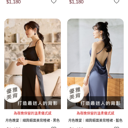
$1,180
$1,180
為夜晚保留的溫柔儀式感
為夜晚保留的溫柔儀式感
月色晚宴｜細肩緞面美背睡裙 - 黑色
月色晚宴｜細肩緞面美背睡裙 - 藍色