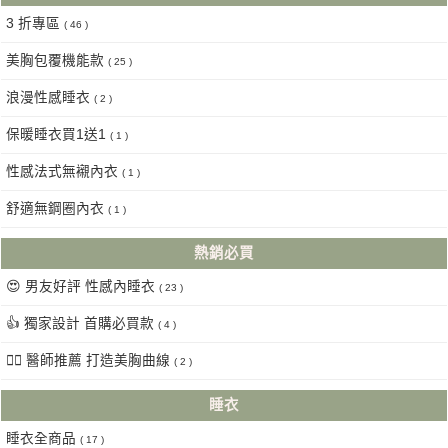
3 折專區
( 46 )
美胸包覆機能款
( 25 )
浪漫性感睡衣
( 2 )
保暖睡衣買1送1
( 1 )
性感法式無襯內衣
( 1 )
舒適無鋼圈內衣
( 1 )
熱銷必買
😍 男友好評 性感內睡衣
( 23 )
👍 獨家設計 首購必買款
( 4 )
👩‍⚕️ 醫師推薦 打造美胸曲線
( 2 )
睡衣
睡衣全商品
( 17 )