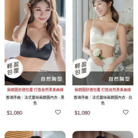
無鋼圈舒適包覆 打造自然柔美曲線
無鋼圈舒適包覆 打造自然柔美曲線
香頌序曲｜法式蕾絲無鋼圈內衣 - 黑
香頌序曲｜法式蕾絲無鋼圈內衣 - 白
色
色
$1,080
$1,080