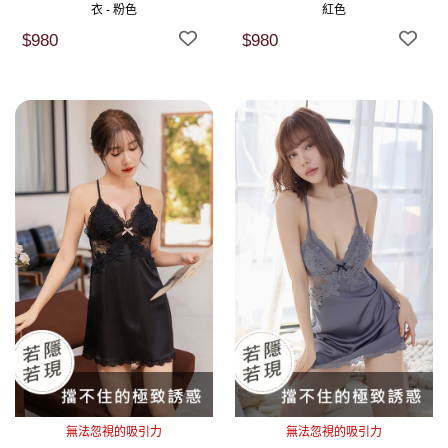
衣 - 粉色
紅色
$980
$980
無法忽視的吸引力
無法忽視的吸引力