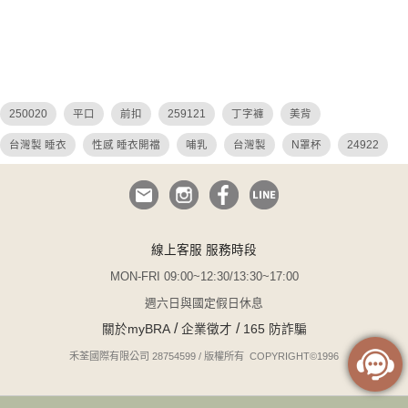
250020
平口
前扣
259121
丁字褲
美背
台灣製 睡衣
性感 睡衣開襠
哺乳
台灣製
N罩杯
24922
小胸睡衣
無痕
無鋼圈
J型
22902
26036
26027
26049
26048
260360
260270
260490
260480
25904
無與倫比
24912
I罩杯
睡衣
小胸爆乳
線上客服 服務時段
運動內衣
透視
BRATOP
收副乳
調整 連身
無襯內衣
MON-FRI 09:00~12:30/13:30~17:00
鋼圈睡衣
30c
無可比擬
24914
大尺碼
大尺碼 睡衣
週六日與國定假日休息
/
/
關於myBRA
企業徵才
165 防詐騙
無襯墊
前扣式內衣
危險尤物
吊帶
吊帶襪
絲襪
禾荃國際有限公司 28754599 / 版權所有 COPYRIGHT©1996
J型鋼圈
繞頸 睡衣
26005
性感
k罩杯
疊疊
無肩帶
白色 蕾絲內衣
24913
集中性感焦點
性感 透視
Qq美波