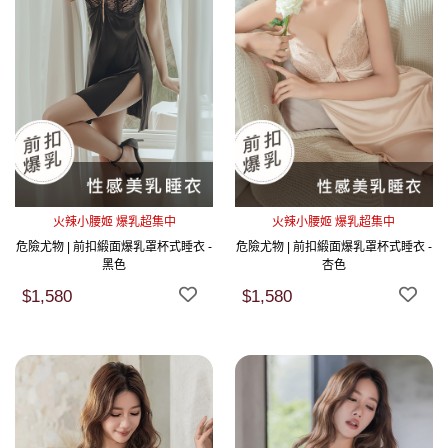
火辣小腰姬 爆乳超集中
火辣小腰姬 爆乳超集中
危險尤物 | 前扣緞面爆乳罩杯式睡衣 -
危險尤物 | 前扣緞面爆乳罩杯式睡衣 -
黑色
杏色
$1,580
$1,580