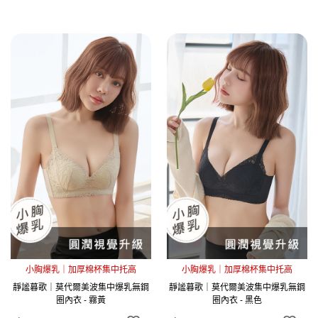
小胸爆乳｜加厚棉杯集中托高
小胸爆乳｜加厚棉杯集中托高
靜謐暮歌｜莫代爾美波集中爆乳無鋼
靜謐暮歌｜莫代爾美波集中爆乳無鋼
圈內衣 - 霧黃
圈內衣 - 黑色