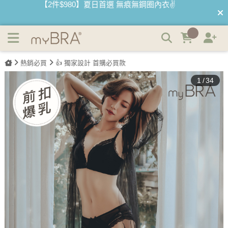
前扣爆爆®機能款 | 集中無鋼圈前扣內衣 | myBRA 最懂妳的
【2件$980】夏日首選 無痕無鋼圈內衣✌️
內衣品牌
【最低3折】絕版內睡衣 下殺售完不補🤍
熱銷必買
👍 獨家設計 首購必買款
【優惠68折】內褲任選3件以上 1件$333👙
1
/
34
【買內衣免運費】台灣滿1200運費0元🚛
【首購優惠】新客最高可折$150再免運❗
【夏日滿額贈】把衣物壓縮收納袋回家 🌞
【父親節快樂】男內褲5件$999🧔