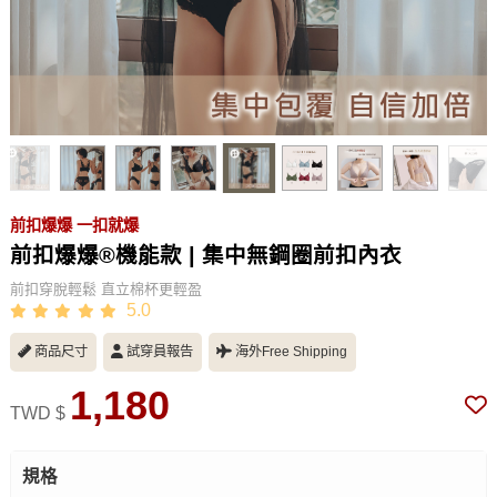
前扣爆爆 一扣就爆
前扣爆爆®機能款 | 集中無鋼圈前扣內衣
前扣穿脫輕鬆 直立棉杯更輕盈
5.0
商品尺寸
試穿員報告
海外Free Shipping
1,180
TWD $
規格