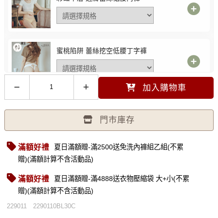
蜜桃陷阱 蕾絲挖空低腰丁字褲
加入購物車
前扣爆爆®機能款 | 性感蕾絲低腰內褲
門市庫存
滿額好禮
夏日滿額贈-滿2500送免洗內褲組乙組(不累
贈)(滿額計算不含活動品)
夏日序曲 彈性包覆低腰內褲
S 膚色 -
選購價$390
滿額好禮
夏日滿額贈-滿4888送衣物壓縮袋 大+小(不累
贈)(滿額計算不含活動品)
229011
2290110BL30C
淺調萊姆 性感蕾絲內褲