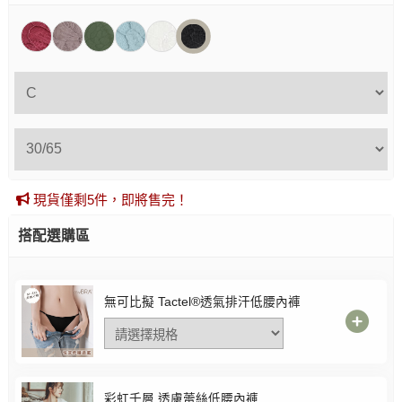
現貨僅剩5件，即將售完！
搭配選購區
無可比擬 Tactel®透氣排汗低腰內褲
彩虹千層 透膚蕾絲低腰內褲