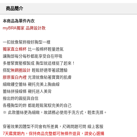
商品簡介
本商品為單件內衣
myBRA獨家 品牌設計款
一扣就像幫妳撥好胸型一樣
獨家直立棉杯
比一般棉杯輕量透氣
讓胸部每分每秒都能享受自在呼吸
多層緊實壓模製成 胸型就這樣挺了起來！
搭配
無鋼圈設計
輕鬆舒適零著感體驗
膠原蛋白內裡
光滑就像貼著寶寶的肌膚
細緻鏤空蕾絲 襯托完美上胸曲線
蕾絲拼接線條 襯托迷人美背
撥出妳的圓挺與自信
各種胸型的妳 都能輕鬆駕馭完美的自己
※ 此款蕾絲更為細緻，故請務必使用手洗方式，輕柔洗滌。
穿著效果因體型不同會有所差異，尺碼問題可問 線上客服
7天鑑賞期內，保持商品完整都可無條件退貨，請安心選購