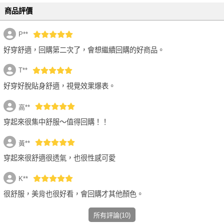
商品評價
P**
性感加倍 透膚不滑落絲襪
好穿舒適，回購第二次了，會想繼續回購的好商品。
FREE 白色 -
選購價$199 (現省191元)
T**
好穿好脫貼身舒適，視覺效果爆表。
高**
穿起來很集中舒服～值得回購！！
黃**
穿起來很舒適很透氣，也很性感可愛
K**
很舒服，美背也很好看，會回購才其他顏色。
所有評論(10)