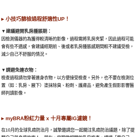
▸ 小技巧篩檢過程舒適性UP！
▼建議避開乳房腫脹期：
因檢測儀器的為獲得較清晰的影像，過程需將乳房夾緊，因此過程可能
會有些不適感，會建議經期前、後或者乳房腫脹感期間較不建議受檢，
減少自己不舒服的情況。
▼請避免連衣物：
檢查過程請勿穿著連身衣物，以方便接受檢查。另外，也不要在檢測位
置（如：乳房、腋下）塗抹除臭、粉劑、護膚品，避免產生假影影響醫
師判讀影像。
▸ myBRA粉紅力量 x 十月專屬IG濾鏡！
在10月的全球乳癌防治月，誠摯邀請您一起關注乳癌防治議題，除了提