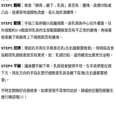
STEP1 觀察：
檢查「鎖骨→腋下→乳房」是否有：腫塊、皮膚凹陷或
凸出、皮膚質地或顏色改變、長久濕疹潰爛等。
STEP2 壓摸：
手指三指併攏以指腹按壓，由乳頭為中心往外畫圓，往
外按壓約3-4圈直到乳房的全部範圍觀察是否有不正常的硬塊，再接著
檢查腋下與鎖骨上下兩側是否有腫塊。
STEP3 捏擠：
舉起右手用左手檢查右乳(左右邊都要檢查)，用拇指及食
指輕捏乳頭檢查是否有異常，如：乳頭凹陷、或持續流出異常分泌物。
STEP4 平躺：
讓身體平躺下來，乳房就會變得平坦，左手高舉墊在頭
下方，用反方向的手指在更仔細檢查乳房及腋下區塊(左右邊都要檢
查)。
平時定期做好自我檢查，如果發現不尋常的症狀，建議前往醫院跟醫生
進行確認哦🧑‍⚕！