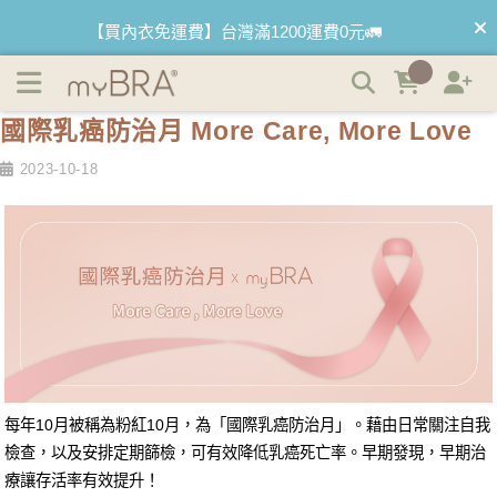
國際乳癌防治月 More Care, More Love | myBRA 最懂妳的
【買內衣免運費】台灣滿1200運費0元🚛
內衣品牌
【首購優惠】新客最高可折$150再免運❗
國際乳癌防治月 More Care, More Love
【夏日滿額贈】把衣物壓縮收納袋回家 🌞
2023-10-18
【父親節快樂】男內褲5件$999🧔
每年10月被稱為粉紅10月，為「國際乳癌防治月」。藉由日常關注自我
檢查，以及安排定期篩檢，可有效降低乳癌死亡率。早期發現，早期治
療讓存活率有效提升！