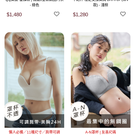
- 綠色
款) - 淺棕
$1,480
$1,280
懶人必備／11種尺寸／肩帶可調
A-N罩杯 | 友善尺碼