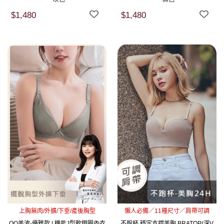
$1,480
$1,480
上胸無肉/外擴/下垂/產後胸型
懶人必備／11種尺寸／肩帶可調
QQ美波-優雅款 | 機能J型軟鋼圈內衣
不跑杯 穩定支撐美胸 BRATOP(深V