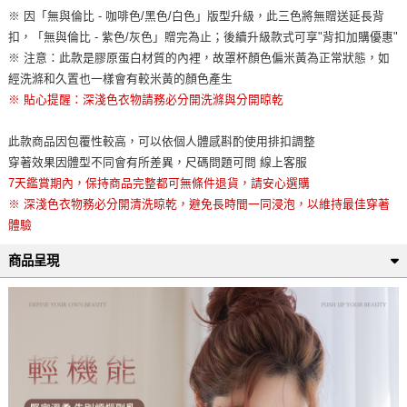
※ 因「無與倫比 - 咖啡色/黑色/白色」版型升級，此三色將無贈送延長背
扣，「無與倫比 - 紫色/灰色」贈完為止；後續升級款式可享"背扣加購優惠"
※ 注意：此款是膠原蛋白材質的內裡，故罩杯顏色偏米黃為正常狀態，如
經洗滌和久置也一樣會有較米黃的顏色產生
※ 貼心提醒：深淺色衣物請務必分開洗滌與分開晾乾
此款商品因包覆性較高，可以依個人體感斟酌使用排扣調整
穿著效果因體型不同會有所差異，尺碼問題可問 線上客服
7天鑑賞期內，保持商品完整都可無條件退貨，請安心選購
※ 深淺色衣物務必分開清洗晾乾，避免長時間一同浸泡，以維持最佳穿著
體驗
商品呈現