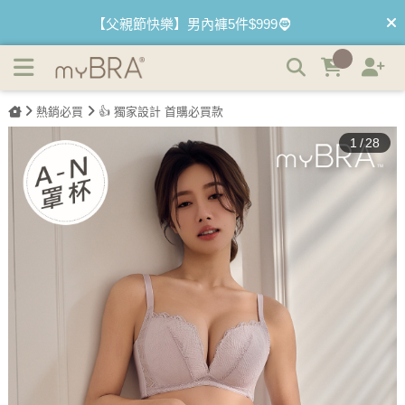
無與倫比 | 蕾絲集中包覆無鋼圈內衣 | myBRA 最懂妳的內衣
【2件$980】夏日首選 無痕無鋼圈內衣✌️
品牌
【最低3折】絕版內睡衣 下殺售完不補🤍
熱銷必買
👍 獨家設計 首購必買款
【優惠68折】內褲任選3件以上 1件$333👙
1
/
28
【買內衣免運費】台灣滿1200運費0元🚛
【首購優惠】新客最高可折$150再免運❗
【夏日滿額贈】把衣物壓縮收納袋回家 🌞
【父親節快樂】男內褲5件$999🧔