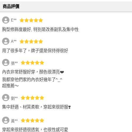
FREE 白色 -
選購價$199 (現省191元)
商品評價
E**
胸型修飾度最好, 特別是改善副乳及集中性
A**
用了很多年了，牌子還是保持得很好
張**
內衣非常舒服好穿，顏色很漂亮❤️
我都穿他們家的內衣好幾年了^_^
超推薦～
劉**
集中舒適、材質柔軟，穿起來很舒服❣️
黃**
穿起來很舒適很透氣，也很性感可愛