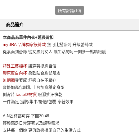
所有評論(10)
商品簡介
本商品為單件內衣+延長背扣
myBRA 品牌獨家設計款
無可比擬系列 升級蕾絲款
從素面到蕾絲 從女孩到女人 讓生活的每一刻多一點精緻感
特殊工藝棉杯
讓穿著挺胸自信
膠原蛋白內杯
柔軟貼合胸部肌膚
無鋼圈
零著感 舒適自在不壓迫
脅邊加高包副乳 土台加寬穩定身型
側背片
Tactel®材質
吸濕排汗快乾
一件滿足 挺胸/集中/舒適/包覆 穿著效果
A-N罩杯都可穿 下圍30-48
輕鬆滿足日常穿著以及調整需求
支持每一個妳 更勇敢選擇愛自己的生活方式