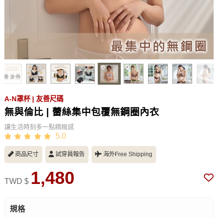
A-N罩杯 | 友善尺碼
無與倫比 | 蕾絲集中包覆無鋼圈內衣
讓生活時刻多一點精緻感
5.0
商品尺寸
試穿員報告
海外Free Shipping
1,480
TWD $
規格