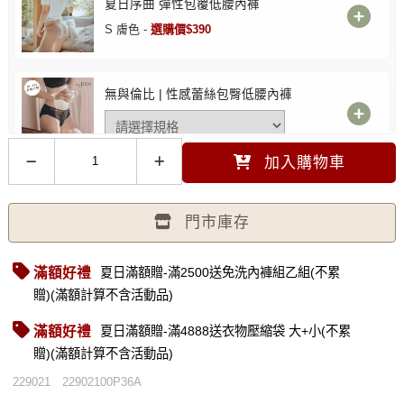
夏日序曲 彈性包覆低腰內褲
S 膚色 -
選購價$390
無與倫比 | 性感蕾絲包臀低腰內褲
加入購物車
裸感親膚無痕包臀褲
門市庫存
滿額好禮
夏日滿額贈-滿2500送免洗內褲組乙組(不累
無可比擬 低腰涼感透氣三角褲
贈)(滿額計算不含活動品)
滿額好禮
夏日滿額贈-滿4888送衣物壓縮袋 大+小(不累
贈)(滿額計算不含活動品)
229021
22902100P36A
性感加倍 透膚不滑落絲襪