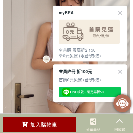
myBRA
🌹首購 最高折$ 150
🌹0元免運 (限台/港/澳)
會員註冊 折100元
首購0元免運 (台/港/澳)
LINE帳號→綁定再折50
加入購物車
分享商品
回頂端