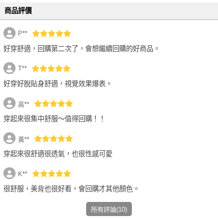
商品評價
P**
性感加倍 透膚不滑落絲襪
好穿舒適，回購第二次了，會想繼續回購的好商品。
FREE 白色 -
選購價$199 (現省191元)
T**
好穿好脫貼身舒適，視覺效果爆表。
高**
穿起來很集中舒服～值得回購！！
黃**
穿起來很舒適很透氣，也很性感可愛
K**
很舒服，美背也很好看，會回購才其他顏色。
所有評論(10)