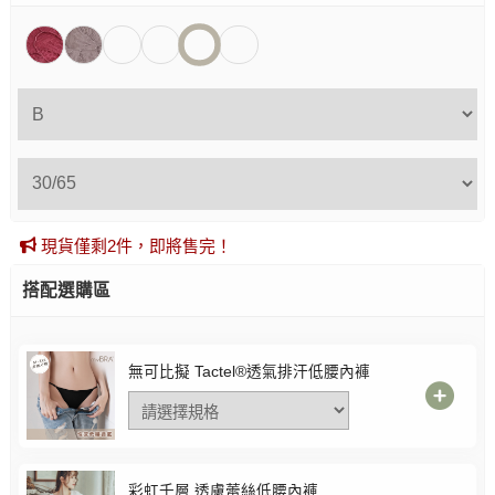
現貨僅剩2件，即將售完！
搭配選購區
無可比擬 Tactel®透氣排汗低腰內褲
彩虹千層 透膚蕾絲低腰內褲