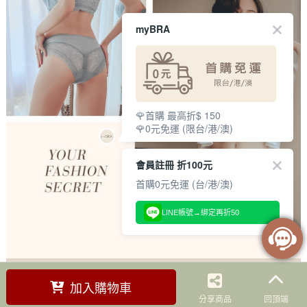
myBRA
🌹首購 最高折$ 150
🌹0元免運 (限台/港/澳)
會員註冊 折100元
首購0元免運 (台/港/澳)
LINE帳號→綁定再折50
加入購物車
分享商品
回頂端