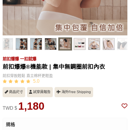
前扣爆爆 一扣就爆
前扣爆爆®機能款 | 集中無鋼圈前扣內衣
前扣穿脫輕鬆 直立棉杯更輕盈
5.0
商品尺寸
試穿員報告
海外Free Shipping
1,180
TWD $
規格