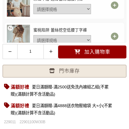
蜜桃陷阱 蕾絲挖空低腰丁字褲
加入購物車
前扣爆爆®機能款 | 性感蕾絲低腰內褲
門市庫存
滿額好禮
夏日滿額贈-滿2500送免洗內褲組乙組(不累
贈)(滿額計算不含活動品)
夏日序曲 彈性包覆低腰內褲
S 膚色 -
選購價$390
滿額好禮
夏日滿額贈-滿4888送衣物壓縮袋 大+小(不累
贈)(滿額計算不含活動品)
229011
22901100W30B
淺調萊姆 性感蕾絲內褲