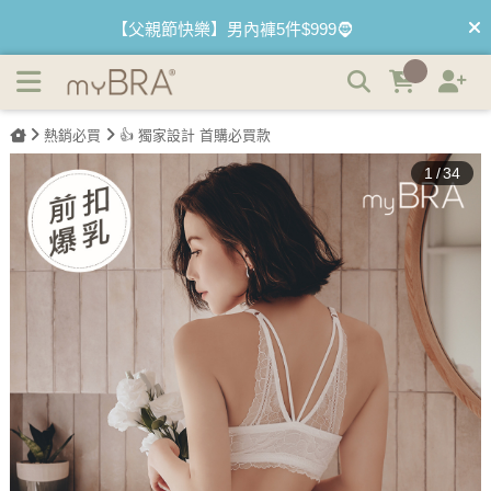
前扣爆爆®機能款 | 集中無鋼圈前扣內衣 | myBRA 最懂妳的
【2件$980】夏日首選 無痕無鋼圈內衣✌️
內衣品牌
【最低3折】絕版內睡衣 下殺售完不補🤍
熱銷必買
👍 獨家設計 首購必買款
【優惠68折】內褲任選3件以上 1件$333👙
1
/
34
【買內衣免運費】台灣滿1200運費0元🚛
【首購優惠】新客最高可折$150再免運❗
【夏日滿額贈】把衣物壓縮收納袋回家 🌞
【父親節快樂】男內褲5件$999🧔