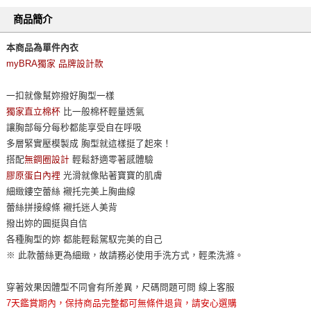
商品簡介
本商品為單件內衣
myBRA獨家 品牌設計款
一扣就像幫妳撥好胸型一樣
獨家直立棉杯
比一般棉杯輕量透氣
讓胸部每分每秒都能享受自在呼吸
多層緊實壓模製成 胸型就這樣挺了起來！
搭配
無鋼圈設計
輕鬆舒適零著感體驗
膠原蛋白內裡
光滑就像貼著寶寶的肌膚
細緻鏤空蕾絲 襯托完美上胸曲線
蕾絲拼接線條 襯托迷人美背
撥出妳的圓挺與自信
各種胸型的妳 都能輕鬆駕馭完美的自己
※ 此款蕾絲更為細緻，故請務必使用手洗方式，輕柔洗滌。
穿著效果因體型不同會有所差異，尺碼問題可問 線上客服
7天鑑賞期內，保持商品完整都可無條件退貨，請安心選購