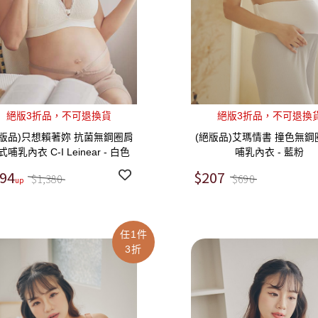
絕版3折品，不可退換貨
絕版3折品，不可退換
絕版品)只想賴著妳 抗菌無鋼圈肩
(絕版品)艾瑪情書 撞色無鋼
式哺乳內衣 C-I Leinear - 白色
哺乳內衣 - 藍粉
94
$207
$1,380
$690
任1件
3折