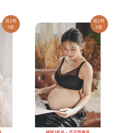
任1件
任1件
3折
3折
貨
絕版3折品，不可退換貨