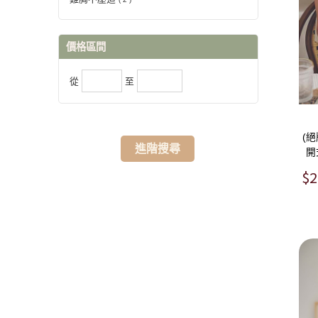
價格區間
從
至
(
進階搜尋
開
$2