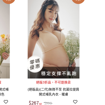
貨
絕版3折品，不可退換貨
開式哺
(絕版品)(二代)無微不至 抗菌拉提肩
 綠色
開式哺乳內衣 - 暖膚
$267
$990