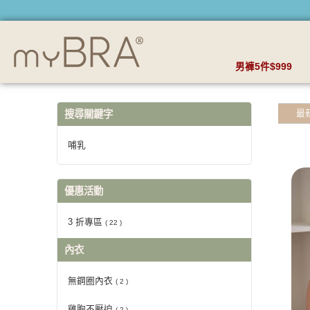
【哺乳】搜尋結果 | myBRA 最懂妳的內衣品牌
男褲5件$999
最
搜尋關鍵字
哺乳
優惠活動
3 折專區
( 22 )
內衣
無鋼圈內衣
( 2 )
雞胸不壓迫
( 2 )