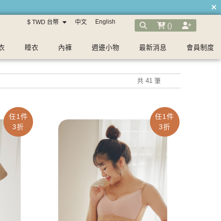
English
$ TWD 台幣
中文
(
)
衣
睡衣
內褲
週邊小物
最新消息
會員制度
共 41 筆
任1件
任1件
3折
3折