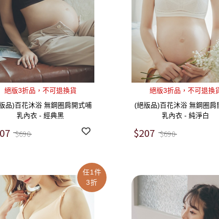
絕版3折品，不可退換貨
絕版3折品，不可退換
絕版品)百花沐浴 無鋼圈肩開式哺
(絕版品)百花沐浴 無鋼圈肩
乳內衣 - 經典黑
乳內衣 - 純淨白
07
$207
$690
$690
任1件
3折