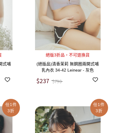
貨
絕版3折品，不可退換貨
開式哺
(絕版品)清香茉莉 無鋼圈兩開式哺
乳內衣 34-42 Leinear - 灰色
$237
$790
任1件
任1件
3折
3折