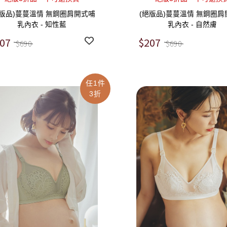
絕版品)蔓蔓溫情 無鋼圈肩開式哺
(絕版品)蔓蔓溫情 無鋼圈肩
乳內衣 - 知性藍
乳內衣 - 自然膚
07
$207
$690
$690
任1件
3折