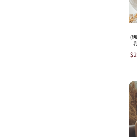
(
乳
$2