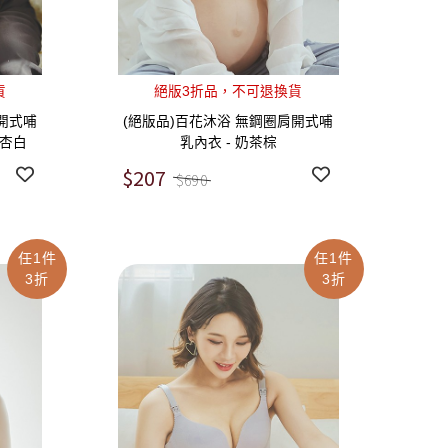
貨
絕版3折品，不可退換貨
開式哺
(絕版品)百花沐浴 無鋼圈肩開式哺
 暖杏白
乳內衣 - 奶茶棕
$207
$690
任1件
任1件
3折
3折