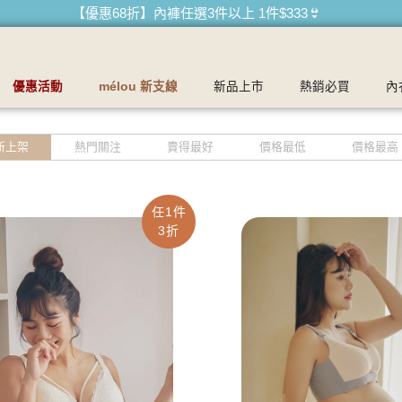
【買內衣免運費】台灣滿1200運費0元🚛
【首購優惠】新客最高可折$150再免運❗
【夏日滿額贈】把衣物壓縮收納袋回家 🌞
優惠活動
mélou 新支線
新品上市
熱銷必買
內
【父親節快樂】男內褲5件$999🧔
新上架
熱門關注
賣得最好
價格最低
價格最高
任1件
3折