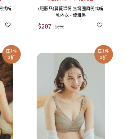
開式哺
(絕版品)蔓蔓溫情 無鋼圈肩開式哺
乳內衣 - 優雅黑
$207
$690
任1件
任1件
3折
3折