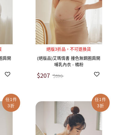
貨
絕版3折品，不可退換貨
圈肩開
(絕版品)艾瑪情書 撞色無鋼圈肩開
哺乳內衣 - 橘粉
$207
$690
任1件
任1件
3折
3折