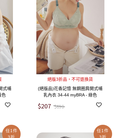
貨
絕版3折品，不可退換貨
開式哺
(絕版品)花香記憶 無鋼圈肩開式哺
 黃色
乳內衣 34-44 myBRA - 綠色
$207
$690
任1件
任1件
3折
3折