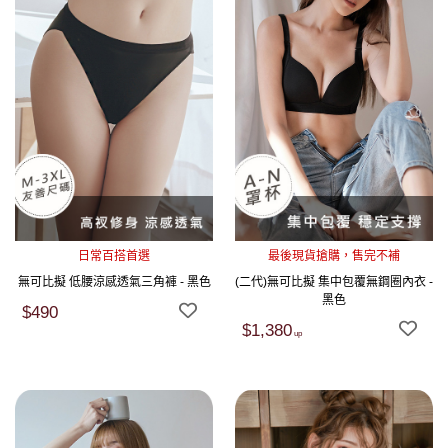
日常百搭首選
最後現貨搶購，售完不補
無可比擬 低腰涼感透氣三角褲 - 黑色
(二代)無可比擬 集中包覆無鋼圈內衣 -
黑色
$490
$1,380