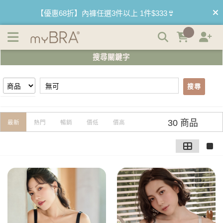
【無可】搜尋結果 | myBRA 最懂妳的內衣品牌
【買內衣免運費】台灣滿1200運費0元🚛
【首購優惠】新客最高可折$150再免運❗
搜尋關鍵字
【國際懶惰日】BRATOP2件95折 3件9折🌱
搜尋
30 商品
最新
熱門
暢銷
價低
價高