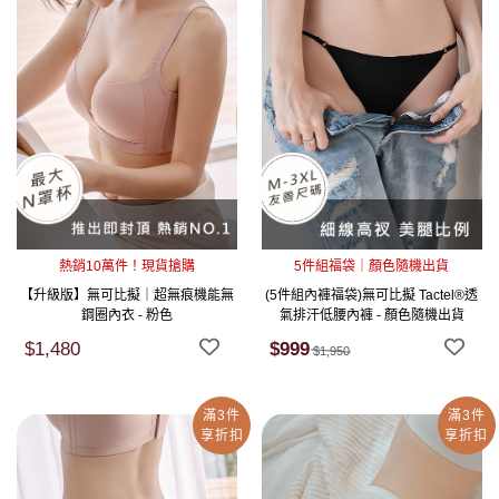
熱銷10萬件！現貨搶購
5件組福袋｜顏色隨機出貨
【升級版】無可比擬｜超無痕機能無
(5件組內褲福袋)無可比擬 Tactel®透
鋼圈內衣 - 粉色
氣排汗低腰內褲 - 顏色隨機出貨
$1,480
$999
$1,950
滿3件
滿3件
享折扣
享折扣