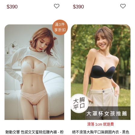
$390
$390
滿3件
享折扣
滑落 1cm 就退費
魅動交響 性感交叉蜜桃低腰內褲 - 粉
絕不滑落大胸平口無鋼圈內衣 - 黑色