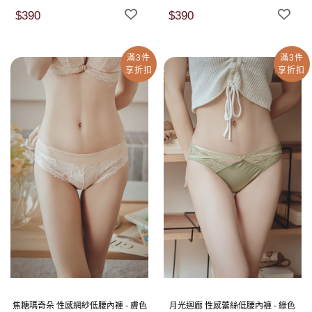
$390
$390
滿3件
滿3件
享折扣
享折扣
焦糖瑪奇朵 性感網紗低腰內褲 - 膚色
月光迴廊 性感蕾絲低腰內褲 - 綠色