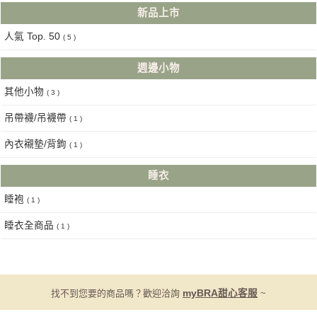
新品上市
人氣 Top. 50
( 5 )
週邊小物
其他小物
( 3 )
吊帶襪/吊襪帶
( 1 )
內衣襯墊/背鉤
( 1 )
睡衣
睡袍
( 1 )
睡衣全商品
( 1 )
找不到您要的商品嗎？歡迎洽詢
myBRA甜心客服
~