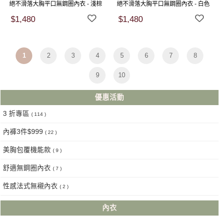
絕不滑落大胸平口無鋼圈內衣 - 淺棕
絕不滑落大胸平口無鋼圈內衣 - 白色
$1,480
$1,480
1
2
3
4
5
6
7
8
9
10
優惠活動
3 折專區
( 114 )
內褲3件$999
( 22 )
美胸包覆機能款
( 9 )
舒適無鋼圈內衣
( 7 )
性感法式無襯內衣
( 2 )
內衣