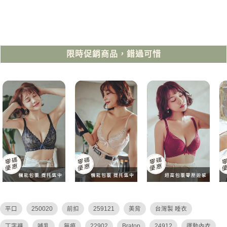
限時促銷商品，錯過可惜
平口
250020
前扣
259121
美背
台灣製 睡衣
丁字褲
哺乳
無痕
22902
Bratop
24912
運動內衣