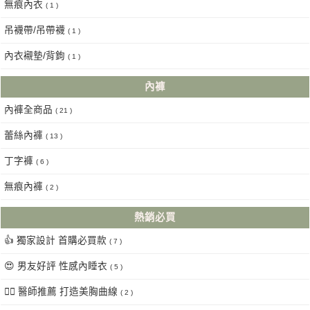
無痕內衣
( 1 )
吊襪帶/吊帶襪
( 1 )
內衣襯墊/背鉤
( 1 )
內褲
內褲全商品
( 21 )
蕾絲內褲
( 13 )
丁字褲
( 6 )
無痕內褲
( 2 )
熱銷必買
👍 獨家設計 首購必買款
( 7 )
😍 男友好評 性感內睡衣
( 5 )
👩‍⚕️ 醫師推薦 打造美胸曲線
( 2 )