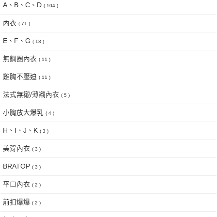
A、B、C、D
( 104 )
內衣
( 71 )
E、F、G
( 13 )
無鋼圈內衣
( 11 )
雞胸不壓迫
( 11 )
法式無襯/薄襯內衣
( 5 )
小胸放大爆乳
( 4 )
H、I、J、K
( 3 )
美背內衣
( 3 )
BRATOP
( 3 )
平口內衣
( 2 )
前扣爆爆
( 2 )