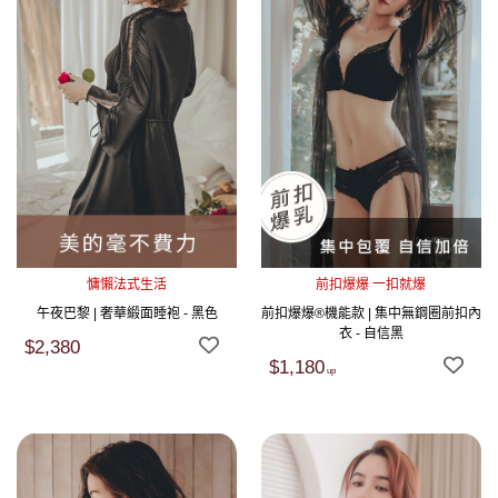
慵懶法式生活
前扣爆爆 一扣就爆
午夜巴黎 | 奢華緞面睡袍 - 黑色
前扣爆爆®機能款 | 集中無鋼圈前扣內
衣 - 自信黑
$2,380
$1,180