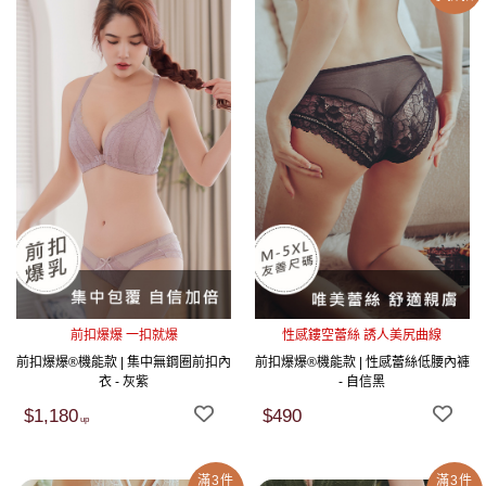
前扣爆爆 一扣就爆
性感鏤空蕾絲 誘人美尻曲線
前扣爆爆®機能款 | 集中無鋼圈前扣內
前扣爆爆®機能款 | 性感蕾絲低腰內褲
衣 - 灰紫
- 自信黑
$1,180
$490
滿3件
滿3件