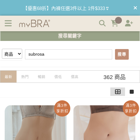
【subrosa】搜尋結果 | myBRA 最懂妳的內衣品牌
【優惠68折】內褲任選3件以上 1件$333👙
【買內衣免運費】台灣滿1200運費0元🚛
搜尋關鍵字
【首購優惠】新客最高可折$150再免運❗
搜尋
【夏日滿額贈】把衣物壓縮收納袋回家 🌞
【父親節快樂】男內褲5件$999🧔
362 商品
最新
熱門
暢銷
價低
價高
滿3件
滿3件
享折扣
享折扣