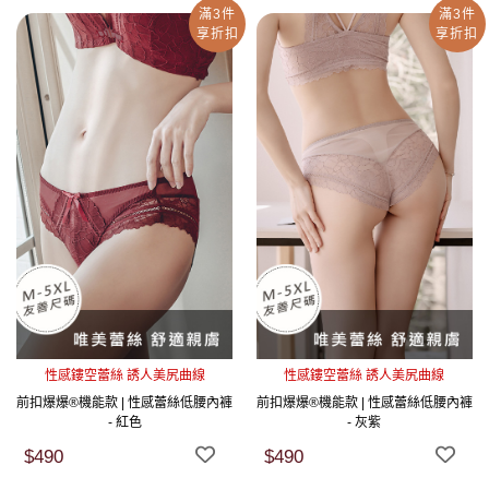
滿3件
滿3件
享折扣
享折扣
性感鏤空蕾絲 誘人美尻曲線
性感鏤空蕾絲 誘人美尻曲線
前扣爆爆®機能款 | 性感蕾絲低腰內褲
前扣爆爆®機能款 | 性感蕾絲低腰內褲
- 紅色
- 灰紫
$490
$490