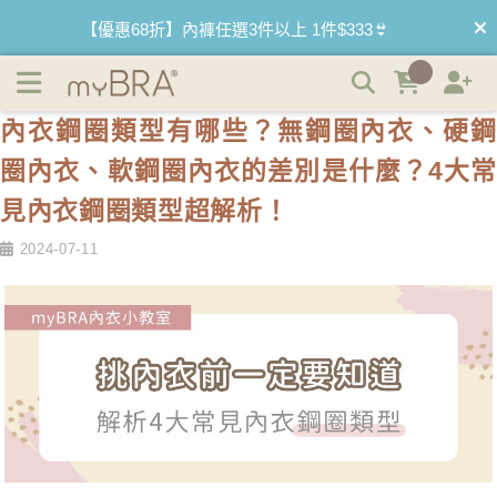
內衣鋼圈類型有哪些？無鋼圈內衣、硬鋼圈內衣、軟鋼圈內
【優惠68折】內褲任選3件以上 1件$333👙
衣的差別是什麼？4大常見內衣鋼圈類型超解析！ | myBRA
最懂妳的內衣品牌
【買內衣免運費】台灣滿1200運費0元🚛
內衣鋼圈類型有哪些？無鋼圈內衣、硬鋼
【首購優惠】新客最高可折$150再免運❗
圈內衣、軟鋼圈內衣的差別是什麼？4大常
【夏日滿額贈】把衣物壓縮收納袋回家 🌞
見內衣鋼圈類型超解析！
2024-07-11
【父親節快樂】男內褲5件$999🧔