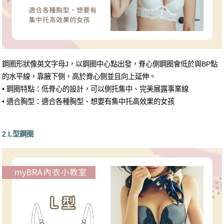
鋼圈形狀像英文字母J，以鋼圈中心點出發，脊心側鋼圈會低於與BP點
的水平線，靠腋下側，高於脊心側並且向上延伸。
• 鋼圈特點：低脊心的設計，可以側托集中、完美展露事業線
• 適合胸型：適合各種胸型、想要有集中托高效果的女孩
2.
L型鋼圈