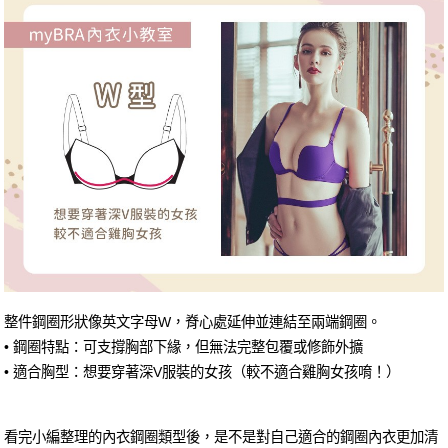
整件鋼圈形狀像英文字母W，脊心處延伸並連結至兩端鋼圈。
• 鋼圈特點：可支撐胸部下緣，但無法完整包覆或修飾外擴
• 適合胸型：想要穿著深V服裝的女孩（較不適合雞胸女孩唷！）
看完小編整理的內衣鋼圈類型後，是不是對自己適合的鋼圈內衣更加清