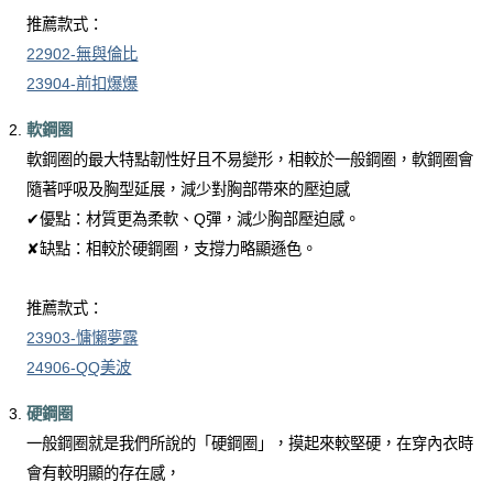
推薦款式：
22902-無與倫比
23904-前扣爆爆
軟鋼圈
軟鋼圈的最大特點韌性好且不易變形，相較於一般鋼圈，軟鋼圈會
隨著呼吸及胸型延展，減少對胸部帶來的壓迫感
✔優點：材質更為柔軟、Q彈，減少胸部壓迫感。
✘缺點：相較於硬鋼圈，支撐力略顯遜色。
推薦款式：
23903-慵懶夢露
24906-QQ美波
硬鋼圈
一般鋼圈就是我們所說的「硬鋼圈」，摸起來較堅硬，在穿內衣時
會有較明顯的存在感，