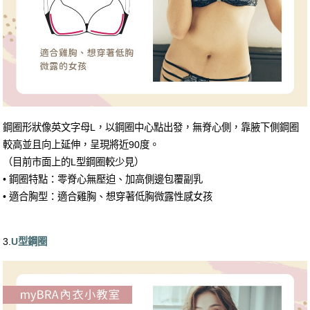
鋼圈形狀像英文字母L，以鋼圈中心點出發，無脊心側，靠腋下側鋼圈
較高並且向上延伸，呈現將近90度。
（目前市面上的L型鋼圈較少見）
• 鋼圈特點：零脊心無壓迫、加高側邊包覆副乳
• 適合胸型：適合雞胸、想穿著低胸微露性感女孩
3.
U型鋼圈