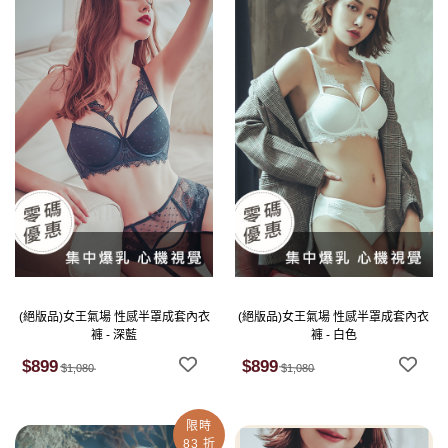
(絕版品)女王氣場 性感半罩成套內衣
(絕版品)女王氣場 性感半罩成套內衣
褲 - 深藍
褲 - 白色
$899
$899
$1,080
$1,080
限時
83 折