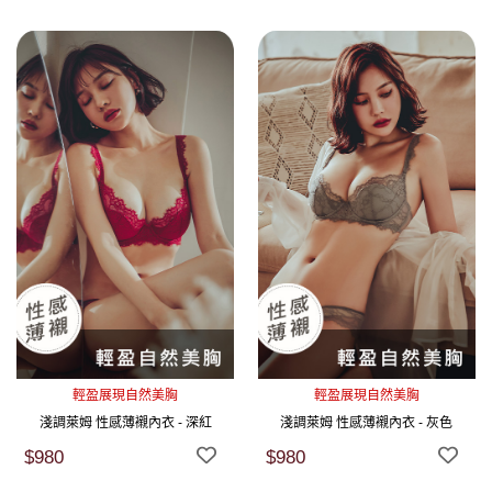
輕盈展現自然美胸
輕盈展現自然美胸
淺調萊姆 性感薄襯內衣 - 深紅
淺調萊姆 性感薄襯內衣 - 灰色
$980
$980