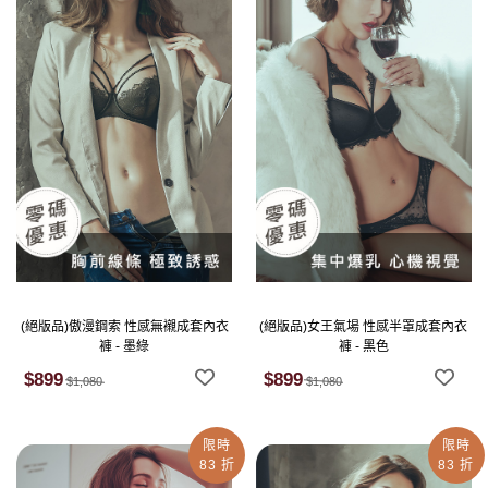
(絕版品)傲漫鋼索 性感無襯成套內衣
(絕版品)女王氣場 性感半罩成套內衣
褲 - 墨綠
褲 - 黑色
$899
$899
$1,080
$1,080
限時
限時
83 折
83 折