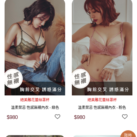
絕美雕花蕾絲罩杯
絕美雕花蕾絲罩杯
溫柔禁忌 性感無襯內衣 - 綠色
溫柔禁忌 性感無襯內衣 - 粉色
$980
$980
限時