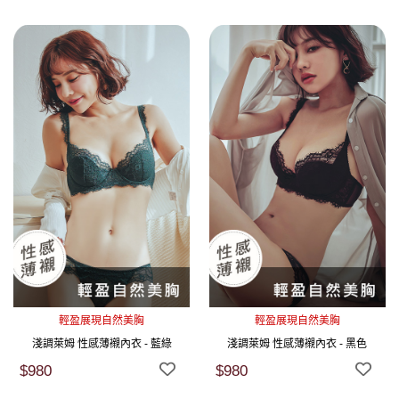
輕盈展現自然美胸
輕盈展現自然美胸
淺調萊姆 性感薄襯內衣 - 藍綠
淺調萊姆 性感薄襯內衣 - 黑色
$980
$980