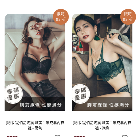
限時
限時
82 折
82 折
(絕版品)伯爵吻痕 歐美半罩成套內衣
(絕版品)伯爵吻痕 歐美半罩成套內衣
褲 - 黑色
褲 - 深綠