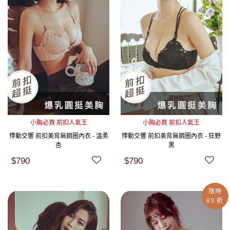
小胸必買 前扣人氣王
小胸必買 前扣人氣王
悸動交響 前扣美背無鋼圈內衣 - 溫柔
悸動交響 前扣美背無鋼圈內衣 - 狂野
杏
黑
$790
$790
限時
83 折