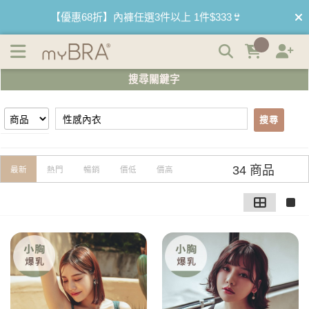
【性感內衣】搜尋結果 | myBRA 最懂妳的內衣品牌
【買內衣免運費】台灣滿1200運費0元🚛
【首購優惠】新客最高可折$150再免運❗
搜尋關鍵字
【夏日滿額贈】把衣物壓縮收納袋回家 🌞
搜尋
【父親節快樂】男內褲5件$999🧔
34 商品
最新
熱門
暢銷
價低
價高