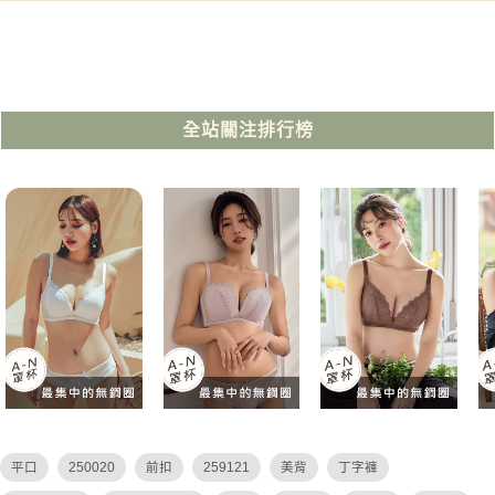
全站關注排行榜
平口
250020
前扣
259121
美背
丁字褲