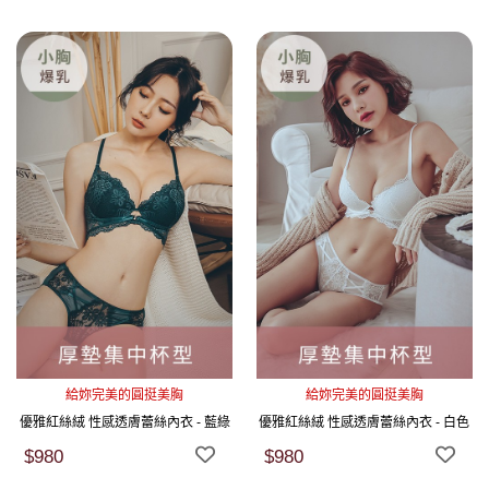
給妳完美的圓挺美胸
給妳完美的圓挺美胸
優雅紅絲絨 性感透膚蕾絲內衣 - 藍綠
優雅紅絲絨 性感透膚蕾絲內衣 - 白色
$980
$980