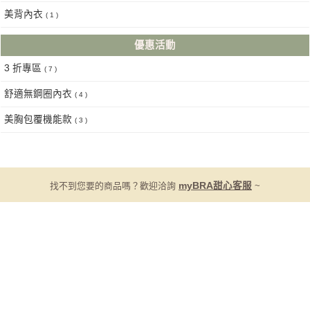
美背內衣
( 1 )
優惠活動
3 折專區
( 7 )
舒適無鋼圈內衣
( 4 )
美胸包覆機能款
( 3 )
找不到您要的商品嗎？歡迎洽詢
myBRA甜心客服
~