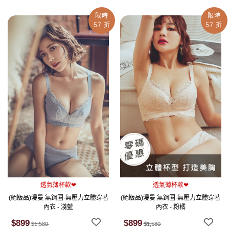
限時
限時
57 折
57 折
透氣薄杯款❤
透氣薄杯款❤
(絕版品)漫曼 無鋼圈-無壓力立體穿著
(絕版品)漫曼 無鋼圈-無壓力立體穿著
內衣 - 淺藍
內衣 - 粉橘
$899
$899
$1,580
$1,580