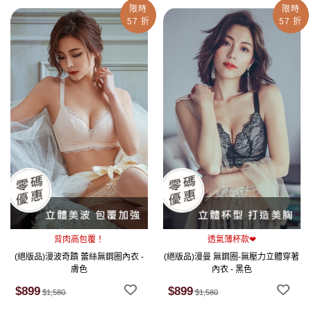
限時
限時
57 折
57 折
背肉高包覆！
透氣薄杯款❤
(絕版品)漫波奇蹟 蕾絲無鋼圈內衣 -
(絕版品)漫曼 無鋼圈-無壓力立體穿著
膚色
內衣 - 黑色
$899
$899
$1,580
$1,580