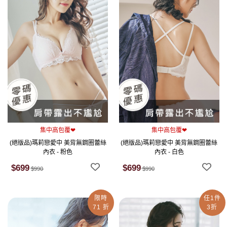
集中高包覆❤
集中高包覆❤
(絕版品)瑪莉戀愛中 美背無鋼圈蕾絲
(絕版品)瑪莉戀愛中 美背無鋼圈蕾絲
內衣 - 粉色
內衣 - 白色
$699
$699
$990
$990
限時
任1件
71 折
3折