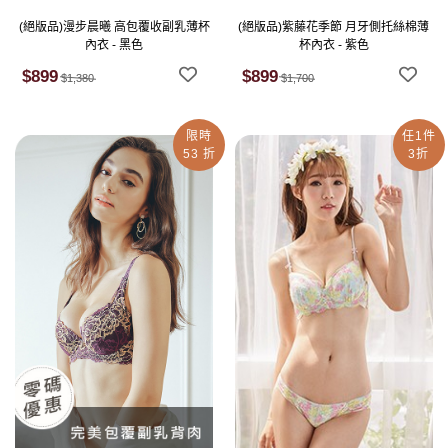
(絕版品)漫步晨曦 高包覆收副乳薄杯
(絕版品)紫藤花季節 月牙側托絲棉薄
內衣 - 黑色
杯內衣 - 紫色
$899
$899
$1,380
$1,700
限時
任1件
53 折
3折