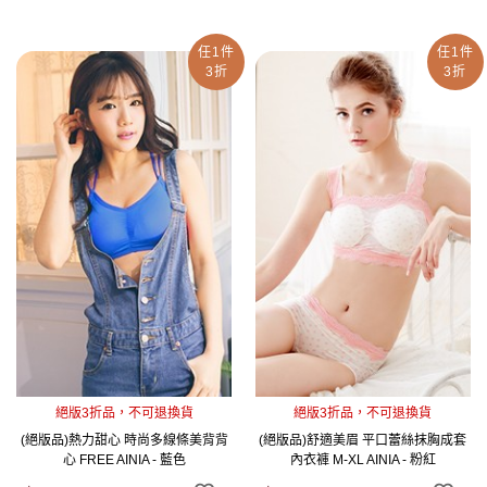
任1件
任1件
3折
3折
絕版3折品，不可退換貨
絕版3折品，不可退換貨
(絕版品)熱力甜心 時尚多線條美背背
(絕版品)舒適美眉 平口蕾絲抹胸成套
心 FREE AINIA - 藍色
內衣褲 M-XL AINIA - 粉紅