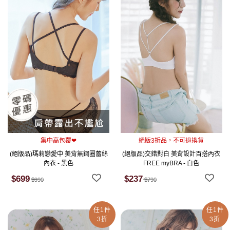
集中高包覆❤
絕版3折品，不可退換貨
(絕版品)瑪莉戀愛中 美背無鋼圈蕾絲
(絕版品)交錯對白 美背設計百搭內衣
內衣 - 黑色
FREE myBRA - 白色
$699
$237
$990
$790
任1件
任1件
3折
3折