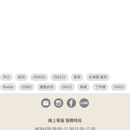
平口
前扣
250020
259121
美背
台灣製 睡衣
Bratop
22902
運動內衣
24912
無痕
丁字褲
24922
26036
26027
26049
26048
危險尤物
集中托高 睡衣
QQ美波
大碼 平口內衣
蕾絲
平口內衣
哺乳
25904
i罩杯
N罩杯
調整 連身
透視
性感 薄紗
25027 250020
線上客服 服務時段
無襯
鋼圈睡衣
吊帶襪
無鋼圈
無與倫比
無襯內衣
MON-FRI 09:00~12:30/13:30~17:00