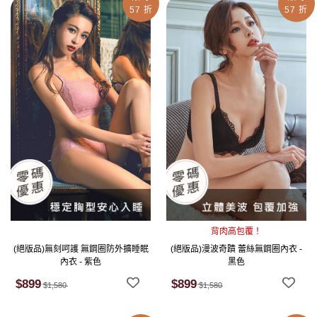
57 折
57 折
背肉高包覆！
(絕版品)無刻呵護 無鋼圈防外擴睡眠
(絕版品)漫波奇蹟 蕾絲無鋼圈內衣 -
內衣 - 紫色
黑色
$899
$899
$1,580
$1,580