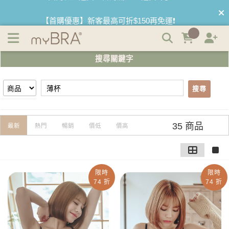
【薄杯】搜尋結果 | myBRA 最懂妳的內衣品牌
【首購優惠】新客最高可折$150再免運❗
【夏日滿額贈】把衣物壓縮收納袋回家 🌞
搜尋關鍵字
【父親節快樂】男內褲5件$999🧔
搜尋
35 商品
最新
熱門
暢銷
價低
價高
限時
限時
74 折
74 折