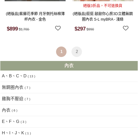
絕版3折品，不可退換貨
(絕版品)紫藤花季節 月牙側托絲棉薄
(絕版品)挺挺 敲敲你心房3D立體無鋼
杯內衣 - 金色
圈內衣 S-L myBRA - 淺綠
$899
$297
$1,700
$990
1
2
內衣
A、B、C、D
( 13 )
無鋼圈內衣
( 7 )
雞胸不壓迫
( 7 )
內衣
( 6 )
E、F、G
( 3 )
H、I、J、K
( 1 )