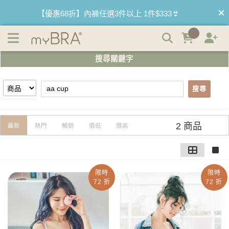
【aa cup】搜尋結果 | myBRA 最懂妳的內衣品牌
【優惠68折】內褲任選3件以上 1件$333👙
【買內衣免運費】台灣滿1200運費0元🚛
搜尋關鍵字
【首購優惠】新客最高可折$150再免運❗
搜尋
【夏日滿額贈】把衣物壓縮收納袋回家 🌞
【父親節快樂】男內褲5件$999🧔
2 商品
最新
熱門
暢銷
價低
價高
限時
限時
72 折
72 折