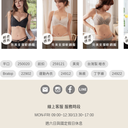
平口
250020
前扣
259121
美背
台灣製 睡衣
Bratop
22902
運動內衣
24912
無痕
丁字褲
24922
26036
26027
26049
26048
集中托高 睡衣
QQ美波
大碼 平口內衣
蕾絲
危險尤物
平口內衣
哺乳
N罩杯
調整 連身
透視
性感 薄紗
25904
i罩杯
無與倫比
線上客服 服務時段
無襯內衣
睡衣
小胸爆乳
瑪德蓮
25027 250020
MON-FRI 09:00~12:30/13:30~17:00
鋼圈睡衣
無襯
吊帶襪
無鋼圈
前扣式內衣
k罩杯
週六日與國定假日休息