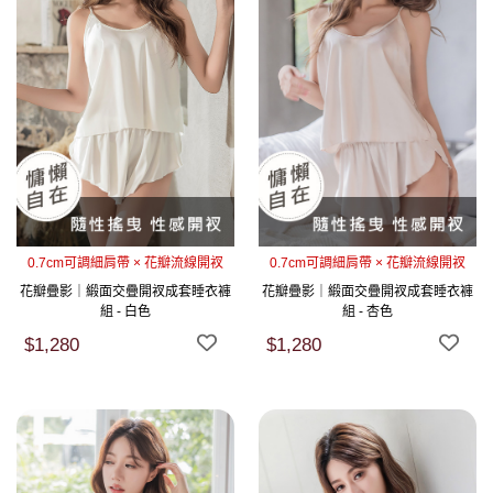
0.7cm可調細肩帶 × 花瓣流線開衩
0.7cm可調細肩帶 × 花瓣流線開衩
花瓣疊影｜緞面交疊開衩成套睡衣褲
花瓣疊影｜緞面交疊開衩成套睡衣褲
組 - 白色
組 - 杏色
$1,280
$1,280