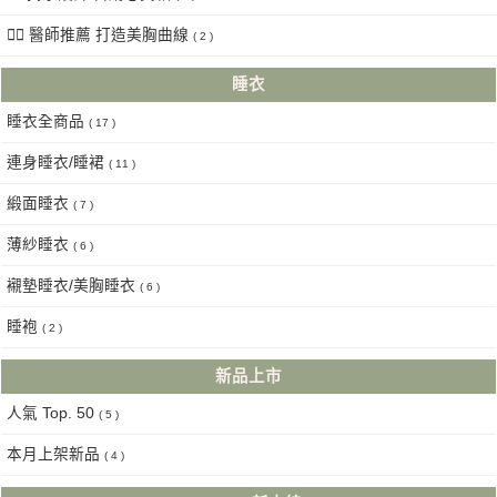
👩‍⚕️ 醫師推薦 打造美胸曲線
( 2 )
睡衣
睡衣全商品
( 17 )
連身睡衣/睡裙
( 11 )
緞面睡衣
( 7 )
薄紗睡衣
( 6 )
襯墊睡衣/美胸睡衣
( 6 )
睡袍
( 2 )
新品上市
人氣 Top. 50
( 5 )
本月上架新品
( 4 )