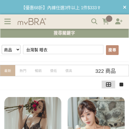
【台灣製 睡衣】搜尋結果 | myBRA 最懂妳的內衣品牌
【優惠68折】內褲任選3件以上 1件$333👙
【買內衣免運費】台灣滿1200運費0元🚛
搜尋關鍵字
【首購優惠】新客最高可折$150再免運❗
搜尋
【夏日滿額贈】把衣物壓縮收納袋回家 🌞
【父親節快樂】男內褲5件$999🧔
322 商品
最新
熱門
暢銷
價低
價高