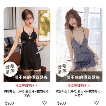
無法忽視的吸引力
無法忽視的吸引力
純慾邦妮｜深V剪裁兔耳杯誘惑睡裙 -
純慾邦妮｜深V剪裁兔耳杯誘惑睡裙 -
黑色
灰藍色
$980
$980