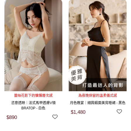
蕾絲花影下的慵懶層次感
為夜晚保留的溫柔儀式感
恣意透映｜法式馬甲透膚V領
月色晚宴｜細肩緞面美背睡裙 - 黑色
BRATOP - 白色
$1,480
$890