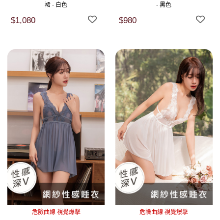
裙 - 白色
- 黑色
$1,080
$980
危險曲線 視覺爆擊
危險曲線 視覺爆擊