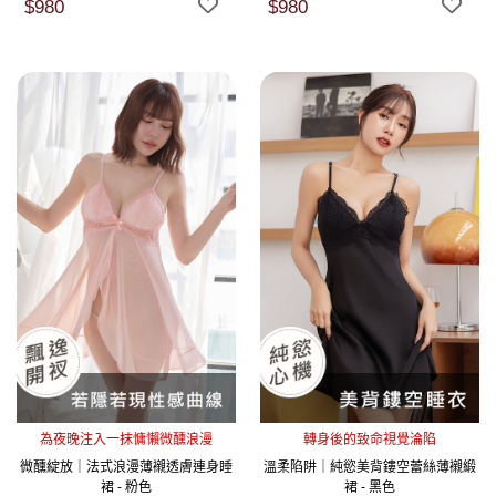
$980
$980
為夜晚注入一抹慵懶微醺浪漫
轉身後的致命視覺淪陷
微醺綻放｜法式浪漫薄襯透膚連身睡
溫柔陷阱｜純慾美背鏤空蕾絲薄襯緞
裙 - 粉色
裙 - 黑色