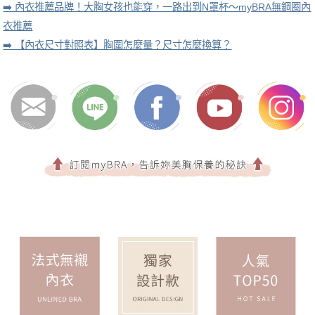
➡️ 內衣推薦品牌！大胸女孩也能穿，一路出到N罩杯～myBRA無鋼圈內
衣推薦
➡️ 【內衣尺寸對照表】胸圍怎麼量？尺寸怎麼換算？