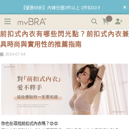
前扣式內衣有哪些閃光點？前扣式內衣兼具時尚與實用性的
【優惠68折】內褲任選3件以上 1件$333👙
推薦指南 | myBRA 最懂妳的內衣品牌
【買內衣免運費】台灣滿1200運費0元🚛
前扣式內衣有哪些閃光點？前扣式內衣兼
【首購優惠】新客最高可折$150再免運❗
具時尚與實用性的推薦指南
【夏日滿額贈】把衣物壓縮收納袋回家 🌞
2024-07-04
【父親節快樂】男內褲5件$999🧔
你也在尋找前扣式內衣嗎？😍😍