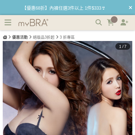
(絕版品)蕾絲傲莉 多穿馬甲機能內衣褲 A-C myBRA |
【買內衣免運費】台灣滿1200運費0元🚛
myBRA 最懂妳的內衣品牌
【首購優惠】新客最高可折$150再免運❗
優惠活動
絕版品3折起
3 折專區
【國際懶惰日】BRATOP2件95折 3件9折🌱
1
/
7