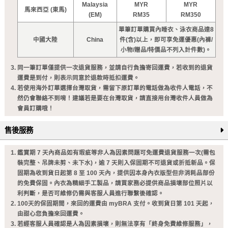
Malaysia
MYR
MYR
馬來西亞 (東馬)
(EM)
RM35
RM350
單筆訂單購買內睡衣、泳衣商品達8
中國大陸
China
件(含)以上，即可享免運優惠(內褲/
小物/贈品/特價品不列入計件數)。
同一筆訂單僅提供一次退貨服務，並請自行負擔寄回運費，若收到的退貨
運費是到付，則表示同意於退款時抵扣運費。
若使用海外訂單選擇台灣取貨，需留下原訂單的電話做為收件人電話，不
然仍會聯絡不到唷！建議若是要在台灣取貨，請直接用台灣收件人員做為
會員訂購哦！
售後服務
鑑賞期 7 天內商品如有瑕疵等非人為因素問題可免運費退貨服務一次(需包
裝完整、吊牌未剪、未下水)，逾 7 天則入保固期不可退貨或折抵新品。保
固期為收到貨日起第 8 至 100 天內，提供因本身內衣版型但非消耗品部份
的免費保固。內衣為精細手工製品，請買家務必提供商品損壞部位照片以
利判斷，是否可維修仍需與客服人員進行聯繫後確認。
100天的保固期間，來回的運費由 myBRA 支付。收到貨日第 101 天起，
由甜心您負擔來回運費。
若經客服人員確認是人為因素損壞，則無法享有「終身免費維修服務」，