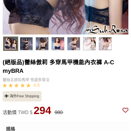
(絕版品)蕾絲傲莉 多穿馬甲機能內衣褲 A-C
myBRA
蕾絲五排扣馬甲 性感多穿法
4.8
海外Free Shipping
294
980
活動價
TWD $
規格