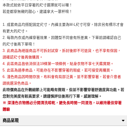
本款式就依平日穿著的尺寸選擇就可以囉！
若是都穿無襯的甜心，建議拿大一罩杯唷！
1. 成套商品均搭配固定尺寸，內褲主要為M-L尺寸可穿，除非另有標示才會
有更大的尺寸。
2. 每款內衣或內褲穿著效果，因體型不同會有所差異，下單前請確認自己
的尺寸後再下單唷！
3. 此商品為絕版商品不可拆封試穿，拆封後即不可退貨，也不享有保固，
請確認尺寸後再做購買。
4. 此區商品皆依消保法19條第一項條例，貼身衣物不享七天鑑賞期。
5. 此區為過季商品，可能存在不影響穿著的瑕疵，若可接受再購買。
6. 淺色商品因時間存放，布料會有局部泛黃，並不影響穿著，若會介意者
請挑選深色商品。
此特價商品在外觀細節上可能略有微瑕，但並不影響穿著舒適度與功能。若
您對完美度有較高要求，請謹慎評估後再行下單，感謝理解。
※ 深淺色衣物務必分開清洗晾乾，避免長時間一同浸泡，以維持最佳穿著
體驗
商品呈現