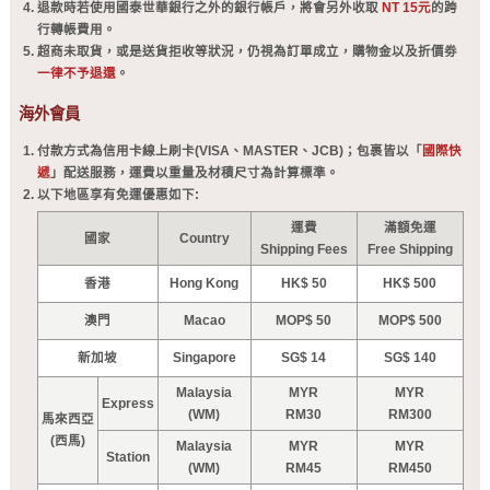
退款時若使用國泰世華銀行之外的銀行帳戶，將會另外收取
NT 15元
的跨
行轉帳費用。
超商未取貨，或是送貨拒收等狀況，仍視為訂單成立，購物金以及折價劵
一律不予退還
。
海外會員
付款方式為信用卡線上刷卡(VISA、MASTER、JCB)；包裹皆以「
國際快
遞
」配送服務，運費以重量及材積尺寸為計算標準。
以下地區享有免運優惠如下:
運費
滿額免運
國家
Country
Shipping Fees
Free Shipping
香港
Hong Kong
HK$ 50
HK$ 500
澳門
Macao
MOP$ 50
MOP$ 500
新加坡
Singapore
SG$ 14
SG$ 140
Malaysia
MYR
MYR
Express
(WM)
RM30
RM300
馬來西亞
(西馬)
Malaysia
MYR
MYR
Station
(WM)
RM45
RM450