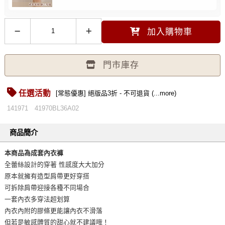
加入購物車
門市庫存
任選活動
[常態優惠] 絕版品3折 - 不可退貨 (...more)
141971
41970BL36A02
商品簡介
本商品為成套內衣褲
全蕾絲設計的穿著 性感度大大加分
原本就擁有造型肩帶更好穿搭
可拆除肩帶迎接各種不同場合
一套內衣多穿法超划算
內衣內附的膠條更能讓內衣不滑落
但若是敏感體質的甜心就不建議哦！