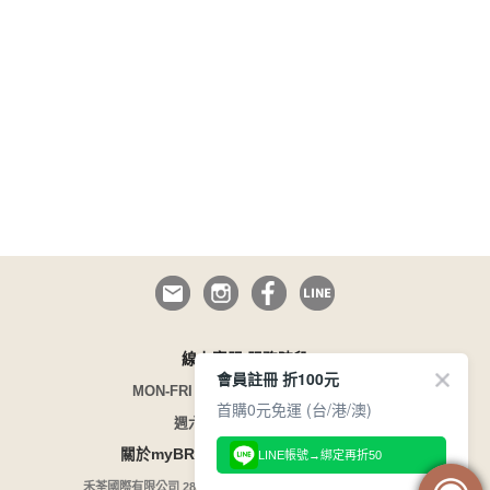
線上客服 服務時段
會員註冊 折100元
MON-FRI 09:00~12:30/13:30~17:00
首購0元免運 (台/港/澳)
週六日與國定假日休息
/
/
關於myBRA
企業徵才
165 防詐騙
LINE帳號→綁定再折50
禾荃國際有限公司 28754599 / 版權所有 COPYRIGHT©1996