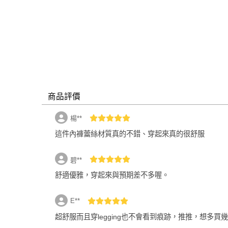
商品評價
楊**
這件內褲蕾絲材質真的不錯、穿起來真的很舒服
碧**
舒適優雅，穿起來與預期差不多喔。
E**
建議尺寸：臀圍81-90
超舒服而且穿legging也不會看到痕跡，推推，想多買
現貨僅剩1件，即將售完！