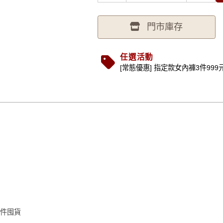
門市庫存
任選活動
[常態優惠] 指定款女內褲3件999元 (.
cm，此款是網紗材質彈性佳，收到請先做彈性測試
幾件囤貨