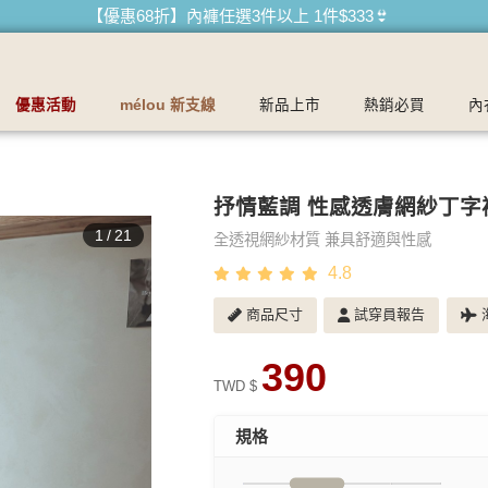
【買內衣免運費】台灣滿1200運費0元🚛
【首購優惠】新客最高可折$150再免運❗
【夏日滿額贈】把衣物壓縮收納袋回家 🌞
優惠活動
mélou 新支線
新品上市
熱銷必買
內
【父親節快樂】男內褲5件$999🧔
抒情藍調 性感透膚網紗丁字
1
/
21
全透視網紗材質 兼具舒適與性感
4.8
商品尺寸
試穿員報告
海
390
TWD $
規格