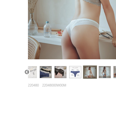
220480
22048000W00M