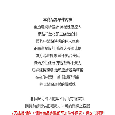
加入購物車
本商品為單件內褲
全透膚網紗設計 神祕性感撩人
網點花紋搭配直條紋設計
簡約中帶點時尚的迷人氣息
正面高衩設計 修飾大長腿比例
彈力網紗褲緣 輕柔貼合美尻
褲頭彈性延展 穿脫輕鬆不費力
底褲純棉親膚 給私密處輕柔呵護
在夜晚裡點一首 藍調抒情曲
搖晃帶點憂鬱的微醺感
相同尺寸會因體型不同而有所差異
購買前請提供正確尺寸，可詢問線上客服
7天鑑賞期內，保持商品完整都可無條件退貨，請安心選購