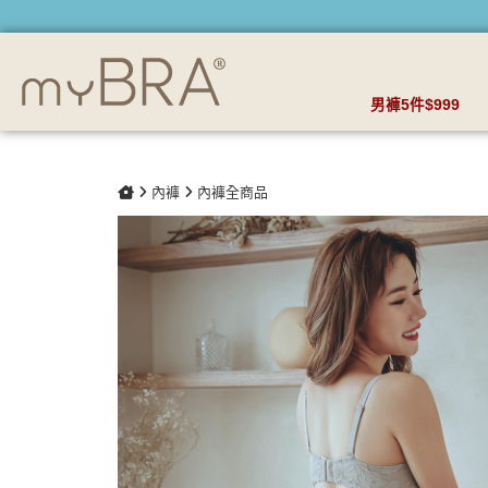
抒情藍調 性感透膚網紗丁字褲 | myBRA 最懂妳的內衣品牌
男褲5件$999
內褲
內褲全商品