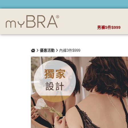
【GIFT ACC.聯名款】美背輕輕 | 輕盈親膚丁字褲 | myBRA 
男褲5件$999
優惠活動
內褲3件$999