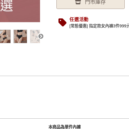
門市庫存
任選活動
[常態優惠] 指定款女內褲3件999元 (.
本商品為單件內褲