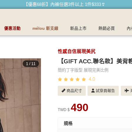
最懂妳的內衣品牌
【買內衣免運費】台灣滿1200運費0元🚛
【首購優惠】新客最高可折$150再免運❗
【夏日滿額贈】把衣物壓縮收納袋回家 🌞
優惠活動
mélou 新支線
新品上市
熱銷必買
內
【父親節快樂】男內褲5件$999🧔
性感自信展現美尻
【GIFT ACC.聯名款】美背
1
/
11
簡約丁字版型 展現完美比例
4.0
商品尺寸
試穿員報告
海
490
TWD $
規格