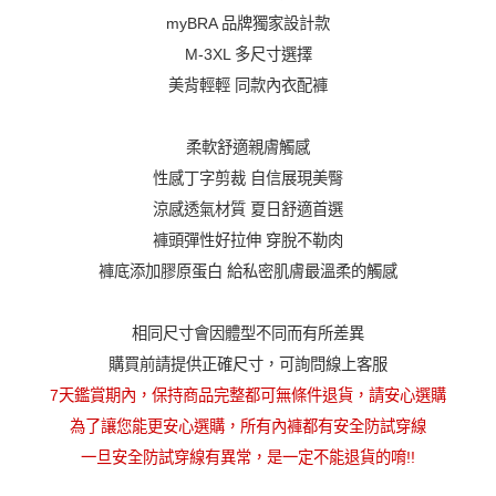
請選擇規格
myBRA 品牌獨家設計款
M-3XL 多尺寸選擇
美背輕輕 同款內衣配褲
柔軟舒適親膚觸感
性感丁字剪裁 自信展現美臀
涼感透氣材質 夏日舒適首選
褲頭彈性好拉伸 穿脫不勒肉
褲底添加膠原蛋白 給私密肌膚最溫柔的觸感
相同尺寸會因體型不同而有所差異
購買前請提供正確尺寸，可詢問線上客服
7天鑑賞期內，保持商品完整都可無條件退貨，請安心選購
為了讓您能更安心選購，所有內褲都有安全防試穿線
一旦安全防試穿線有異常，是一定不能退貨的唷!!