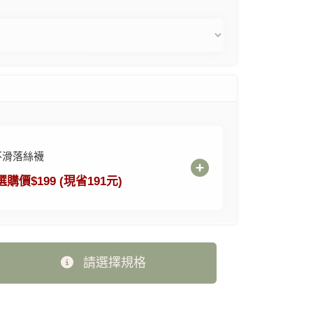
不滑落絲襪
選購價$199 (現省191元)
請選擇規格