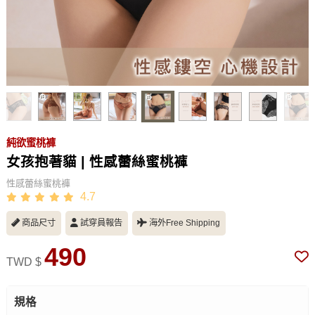
純欲蜜桃褲
女孩抱著貓 | 性感蕾絲蜜桃褲
性感蕾絲蜜桃褲
4.7
商品尺寸
試穿員報告
海外Free Shipping
490
TWD $
規格