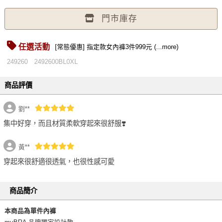
門市庫存
任選活動
[常態優惠] 指定款女內褲3件999元 (...more)
249260
2492600BL0XL
商品評價
劉**
集中好穿，而且材質柔軟穿起來很舒服❣️
黃**
穿起來很舒適很透氣，也很性感可愛
商品簡介
本商品為單件內褲