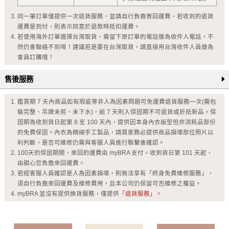
同一筆訂單僅提供一次退貨服務，並請自行負擔寄回運費，若收到的退貨
運費是到付，則表示同意於退款時抵扣運費。
若使用海外訂單選擇台灣取貨，需留下原訂單的電話做為收件人電話，不
然仍會聯絡不到唷！建議若是要在台灣取貨，請直接用台灣收件人員做為
會員訂購哦！
售後服務
鑑賞期 7 天內商品如有瑕疵等非人為因素問題可免運費退貨服務一次(需包
裝完整、吊牌未剪、未下水)，逾 7 天則入保固期不可退貨或折抵新品。保
固期為收到貨日起第 8 至 100 天內，提供因本身內衣版型但非消耗品部份
的免費保固。內衣為精細手工製品，請買家務必提供商品損壞部位照片以
利判斷，是否可維修仍需與客服人員進行聯繫後確認。
100天的保固期間，來回的運費由 myBRA 支付。收到貨日第 101 天起，
由甜心您負擔來回運費。
若經客服人員確認是人為因素損壞，則無法享有「終身免費維修服務」，
須自行負擔來回運費及維修費用，且本公司仍保留可否維修之權益。
myBRA 並沒有提供換貨服務，僅提供
「退貨服務」。