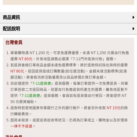
商品資訊
配送說明
台灣會員
單筆購物滿 NT 1,200 元，可享免運費優惠，未滿 NT 1,200 元需自行負擔
運費
NT 80元
，外島地區請務必選擇「7-11門市取貨付款」服務。
若退貨後總訂單商品金額未達免運費標準，將於退款時扣除出貨時的運費
NT 80元
，若因退貨造成訂購數量(如任選活動)、金額未達活動標準(如滿
額活動)，將會取消原活動優惠改以商品原價計算訂單金額。
目前僅提供「
7-11退貨便
」退貨服務，每筆訂單提供一次免費退貨，同筆
訂單若欲二次退回商品，就要自行負擔退貨所產生的運費。離島地區暫不
提供「
7-11退貨便
」退貨服務，會員如有退貨需自行寄回，將會提供 NT
50 元郵資補助。
退款時若使用國泰世華銀行之外的銀行帳戶，將會另外收取
NT 15元
的跨
行轉帳費用。
超商未取貨，或是送貨拒收等狀況，仍視為訂單成立，購物金以及折價劵
一律不予退還
。