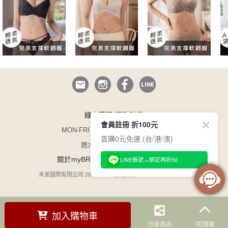
線上客服 服務時段
會員註冊 折100元
MON-FRI 09:00~12:30/13:30~17:00
首購0元免運 (台/港/澳)
週六日與國定假日休息
/
/
關於myBRA
企業徵才
165 防詐騙
LINE帳號→綁定再折50
禾荃國際有限公司 28754599 / 版權所有 COPYRIGHT©1996
加入購物車
分享商品
回頂端