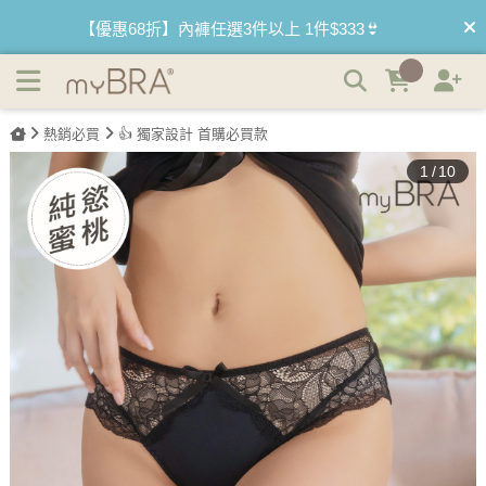
女孩抱著貓 | 性感蕾絲蜜桃褲 | myBRA 最懂妳的內衣品牌
【優惠68折】內褲任選3件以上 1件$333👙
【買內衣免運費】台灣滿1200運費0元🚛
【首購優惠】新客最高可折$150再免運❗
熱銷必買
👍 獨家設計 首購必買款
1
/
10
【夏日滿額贈】把衣物壓縮收納袋回家 🌞
【父親節快樂】男內褲5件$999🧔