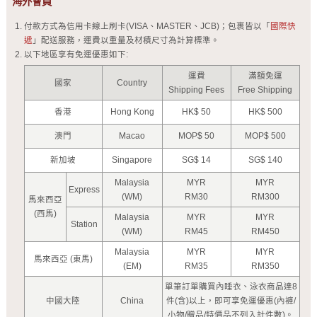
海外會員
付款方式為信用卡線上刷卡(VISA、MASTER、JCB)；包裹皆以「
國際快
遞
」配送服務，運費以重量及材積尺寸為計算標準。
以下地區享有免運優惠如下:
運費
滿額免運
國家
Country
Shipping Fees
Free Shipping
香港
Hong Kong
HK$ 50
HK$ 500
澳門
Macao
MOP$ 50
MOP$ 500
新加坡
Singapore
SG$ 14
SG$ 140
Malaysia
MYR
MYR
Express
(WM)
RM30
RM300
馬來西亞
(西馬)
Malaysia
MYR
MYR
Station
(WM)
RM45
RM450
Malaysia
MYR
MYR
馬來西亞 (東馬)
(EM)
RM35
RM350
單筆訂單購買內睡衣、泳衣商品達8
中國大陸
China
件(含)以上，即可享免運優惠(內褲/
小物/贈品/特價品不列入計件數)。