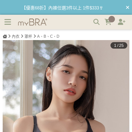
撩波疊疊｜疊疊杯集中無痕無鋼圈內衣 | myBRA 最懂妳的內
【買內衣免運費】台灣滿1200運費0元🚛
衣品牌
【首購優惠】新客最高可折$150再免運❗
內衣
罩杯
A、B、C、D
【夏日滿額贈】把衣物壓縮收納袋回家 🌞
1
/
25
【父親節快樂】男內褲5件$999🧔