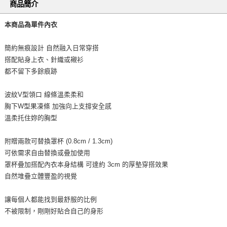
商品簡介
本商品為單件內衣
簡約無痕設計 自然融入日常穿搭
搭配貼身上衣、針織或襯衫
都不留下多餘痕跡
波紋V型領口 線條溫柔柔和
胸下W型果凍條 加強向上支撐安全感
溫柔托住妳的胸型
附贈兩款可替換罩杯 (0.8cm / 1.3cm)
可依需求自由替換或疊加使用
罩杯疊加搭配內衣本身結構 可達約 3cm 的厚墊穿搭效果
自然堆疊立體豐盈的視覺
讓每個人都能找到最舒服的比例
不被限制，剛剛好貼合自己的身形