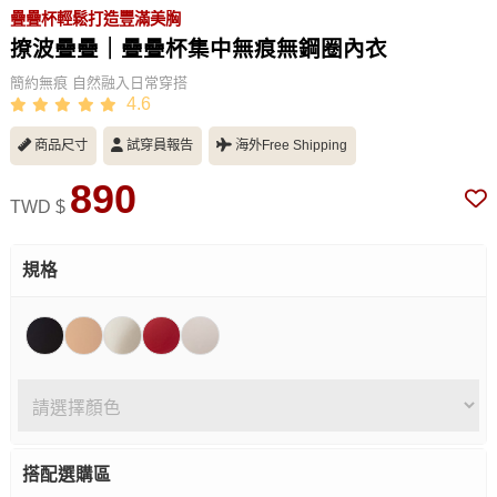
疊疊杯輕鬆打造豐滿美胸
撩波疊疊｜疊疊杯集中無痕無鋼圈內衣
簡約無痕 自然融入日常穿搭
4.6
商品尺寸
試穿員報告
海外Free Shipping
890
TWD $
規格
搭配選購區