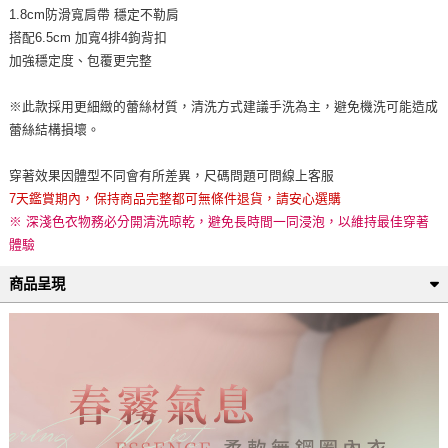
1.8cm防滑寬肩帶 穩定不勒肩
搭配6.5cm 加寬4排4鉤背扣
加強穩定度、包覆更完整
※此款採用更細緻的蕾絲材質，清洗方式建議手洗為主，避免機洗可能造成
蕾絲結構損壞。
穿著效果因體型不同會有所差異，尺碼問題可問線上客服
7天鑑賞期內，保持商品完整都可無條件退貨，請安心選購
※ 深淺色衣物務必分開清洗晾乾，避免長時間一同浸泡，以維持最佳穿著
體驗
商品呈現