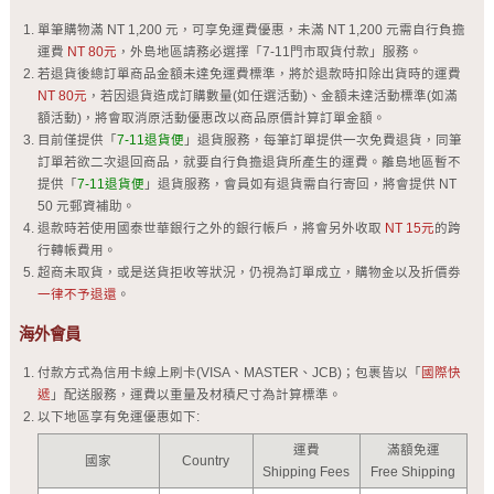
單筆購物滿 NT 1,200 元，可享免運費優惠，未滿 NT 1,200 元需自行負擔
運費
NT 80元
，外島地區請務必選擇「7-11門市取貨付款」服務。
若退貨後總訂單商品金額未達免運費標準，將於退款時扣除出貨時的運費
NT 80元
，若因退貨造成訂購數量(如任選活動)、金額未達活動標準(如滿
額活動)，將會取消原活動優惠改以商品原價計算訂單金額。
目前僅提供「
7-11退貨便
」退貨服務，每筆訂單提供一次免費退貨，同筆
訂單若欲二次退回商品，就要自行負擔退貨所產生的運費。離島地區暫不
提供「
7-11退貨便
」退貨服務，會員如有退貨需自行寄回，將會提供 NT
50 元郵資補助。
退款時若使用國泰世華銀行之外的銀行帳戶，將會另外收取
NT 15元
的跨
行轉帳費用。
超商未取貨，或是送貨拒收等狀況，仍視為訂單成立，購物金以及折價劵
一律不予退還
。
海外會員
付款方式為信用卡線上刷卡(VISA、MASTER、JCB)；包裹皆以「
國際快
遞
」配送服務，運費以重量及材積尺寸為計算標準。
以下地區享有免運優惠如下:
運費
滿額免運
國家
Country
Shipping Fees
Free Shipping