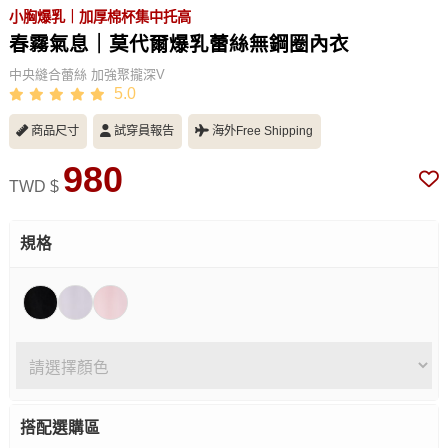
小胸爆乳｜加厚棉杯集中托高
春霧氣息｜莫代爾爆乳蕾絲無鋼圈內衣
中央縫合蕾絲 加強聚攏深V
5.0
商品尺寸
試穿員報告
海外Free Shipping
980
TWD $
規格
搭配選購區