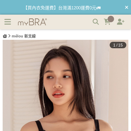
春霧氣息｜莫代爾爆乳蕾絲無鋼圈內衣 | myBRA 最懂妳的內
【買內衣免運費】台灣滿1200運費0元🚛
衣品牌
【首購優惠】新客最高可折$150再免運❗
mélou 新支線
【夏日滿額贈】把衣物壓縮收納袋回家 🌞
1
/
15
【父親節快樂】男內褲5件$999🧔