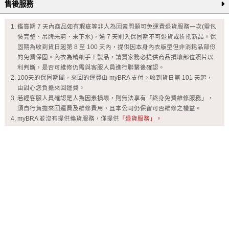
售後服務
鑑賞期 7 天內商品如有瑕疵等非人為因素問題可免運費退貨服務一次(需包
裝完整、吊牌未剪、未下水)，逾 7 天則入保固期不可退貨或折抵新品。保
固期為收到貨日起第 8 至 100 天內，提供因本身內衣版型但非消耗品部份
的免費保固。內衣為精細手工製品，請買家務必提供商品損壞部位照片以
利判斷，是否可維修仍需與客服人員進行聯繫後確認。
100天的保固期間，來回的運費由 myBRA 支付。收到貨日第 101 天起，
由甜心您負擔來回運費。
若經客服人員確認是人為因素損壞，則無法享有「終身免費維修服務」，
須自行負擔來回運費及維修費用，且本公司仍保留可否維修之權益。
myBRA 並沒有提供換貨服務，僅提供
「退貨服務」。