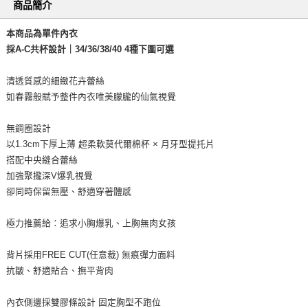
商品簡介
本商品為單件內衣
採A-C共杯設計｜34/36/38/40 4種下圍可選
清透質感的細緻花卉蕾絲
如春霧般賦予整件內衣唯美朦朧的仙氣視覺
無鋼圈設計
以1.3cm下厚上薄 超柔軟莫代爾棉杯 × 月牙型提托片
搭配中央縫合蕾絲
加強聚攏深V爆乳視覺
卻同時保留無壓、舒適穿著體感
極力推薦給：追求小胸爆乳、上胸無肉女孩
背片採用FREE CUT(任意裁) 無痕彈力面料
抗皺、舒適貼合、撫平背肉
內衣側邊採雙膠條設計 固定胸型不跑位