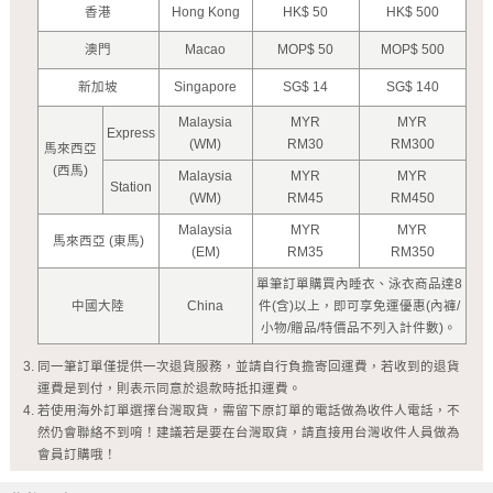
香港
Hong Kong
HK$ 50
HK$ 500
澳門
Macao
MOP$ 50
MOP$ 500
新加坡
Singapore
SG$ 14
SG$ 140
Malaysia
MYR
MYR
Express
(WM)
RM30
RM300
馬來西亞
(西馬)
Malaysia
MYR
MYR
Station
(WM)
RM45
RM450
Malaysia
MYR
MYR
馬來西亞 (東馬)
(EM)
RM35
RM350
單筆訂單購買內睡衣、泳衣商品達8
中國大陸
China
件(含)以上，即可享免運優惠(內褲/
小物/贈品/特價品不列入計件數)。
同一筆訂單僅提供一次退貨服務，並請自行負擔寄回運費，若收到的退貨
運費是到付，則表示同意於退款時抵扣運費。
若使用海外訂單選擇台灣取貨，需留下原訂單的電話做為收件人電話，不
然仍會聯絡不到唷！建議若是要在台灣取貨，請直接用台灣收件人員做為
會員訂購哦！