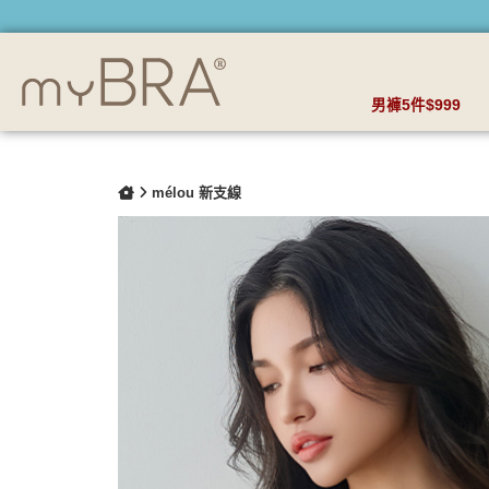
液態原生肌｜粉底液零感無鋼圈內衣 | myBRA 最懂妳的內衣品
男褲5件$999
mélou 新支線