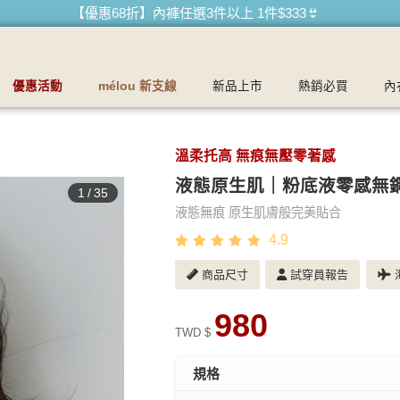
牌
【買內衣免運費】台灣滿1200運費0元🚛
【首購優惠】新客最高可折$150再免運❗
【夏日滿額贈】把衣物壓縮收納袋回家 🌞
優惠活動
mélou 新支線
新品上市
熱銷必買
內
【父親節快樂】男內褲5件$999🧔
溫柔托高 無痕無壓零著感
液態原生肌｜粉底液零感無
1
/
35
液態無痕 原生肌膚般完美貼合
4.9
商品尺寸
試穿員報告
海
980
TWD $
規格