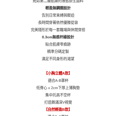
宛如第二層肌膚的液態原生面料
請選擇規格
輕盈無鋼圈設計
告別日常束縛與壓迫
長時間穿著依然優雅從容
完美隱形於每一套職場與休閒穿搭
0.3cm無痕杯緣設計
貼合肌膚零痕跡
精準分碼定製
滿足不同身形的渴望
【小胸立體A款】
適合A-B罩杯
低脊心 x 2cm下厚上薄胸墊
集中托高不空杯
打造飽滿深V視覺
【自然輕盈B款】