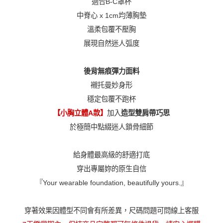
適合B-C罩杯
中脊心 x 1cm均薄胸墊
溫柔包覆不壓胸
展現自然迷人弧度
後背無痕彈力面料
襯托曼妙身形
穩定包覆不跑杯
【小胸立體A款】
加入
造型雙肩帶巧思
於極簡中點綴迷人鎖骨細節
給身體最高級的舒適打底
穿出專屬妳的原生自信
『Your wearable foundation, beautifully yours.』
穿著效果因體型不同會有所差異，尺碼問題可問線上客服