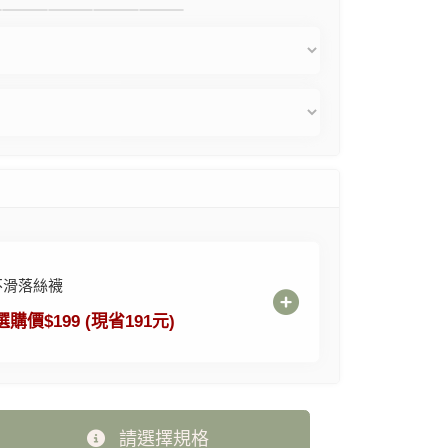
不滑落絲襪
選購價$199 (現省191元)
請選擇規格