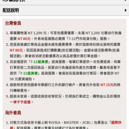
配送說明
台灣會員
單筆購物滿 NT 1,200 元，可享免運費優惠，未滿 NT 1,200 元需自行負擔
運費
NT 80元
，外島地區請務必選擇「7-11門市取貨付款」服務。
若退貨後總訂單商品金額未達免運費標準，將於退款時扣除出貨時的運費
NT 80元
，若因退貨造成訂購數量(如任選活動)、金額未達活動標準(如滿
額活動)，將會取消原活動優惠改以商品原價計算訂單金額。
目前僅提供「
7-11退貨便
」退貨服務，每筆訂單提供一次免費退貨，同筆
訂單若欲二次退回商品，就要自行負擔退貨所產生的運費。離島地區暫不
提供「
7-11退貨便
」退貨服務，會員如有退貨需自行寄回，將會提供 NT
50 元郵資補助。
退款時若使用國泰世華銀行之外的銀行帳戶，將會另外收取
NT 15元
的跨
行轉帳費用。
超商未取貨，或是送貨拒收等狀況，仍視為訂單成立，購物金以及折價劵
一律不予退還
。
海外會員
付款方式為信用卡線上刷卡(VISA、MASTER、JCB)；包裹皆以「
國際快
遞
」配送服務，運費以重量及材積尺寸為計算標準。