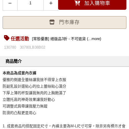
加入購物車
門市庫存
任選活動
[常態優惠] 絕版品3折 - 不可退貨 (...more)
130780
30780LB38B02
商品簡介
本商品為成套內衣褲
優雅的側邊全蕾絲讓我捨不得穿上衣服
防副乳設計還貼心的拉上蕾絲貼心滿分
下厚上薄的杯型讓我無肉的上胸飽滿了
立體托高的神奇效果讓我好動心
可調整式肩帶讓我壓力無蹤
防滑的凸點更是用心
1. 成套商品均搭配固定尺寸，內褲主要為M-L尺寸可穿，除非另有標示才會