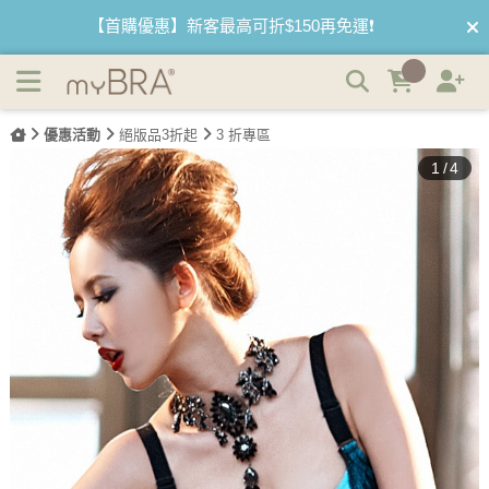
(絕版品)花豔欲滴 集中托高防副乳內衣褲 B-C myBRA |
【首購優惠】新客最高可折$150再免運❗
myBRA 最懂妳的內衣品牌
【夏日滿額贈】把衣物壓縮收納袋回家 🌞
優惠活動
絕版品3折起
3 折專區
【父親節快樂】男內褲5件$999🧔
1
/
4