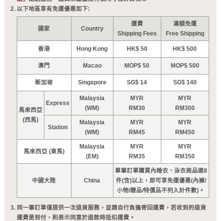
以下地區享有免運優惠如下:
運費
滿額免運
國家
Country
Shipping Fees
Free Shipping
香港
Hong Kong
HK$ 50
HK$ 500
澳門
Macao
MOP$ 50
MOP$ 500
新加坡
Singapore
SG$ 14
SG$ 140
Malaysia
MYR
MYR
Express
(WM)
RM30
RM300
馬來西亞
(西馬)
Malaysia
MYR
MYR
Station
(WM)
RM45
RM450
Malaysia
MYR
MYR
馬來西亞 (東馬)
(EM)
RM35
RM350
單筆訂單購買內睡衣、泳衣商品達8
中國大陸
China
件(含)以上，即可享免運優惠(內褲/
小物/贈品/特價品不列入計件數)。
同一筆訂單僅提供一次退貨服務，並請自行負擔寄回運費，若收到的退貨
運費是到付，則表示同意於退款時抵扣運費。