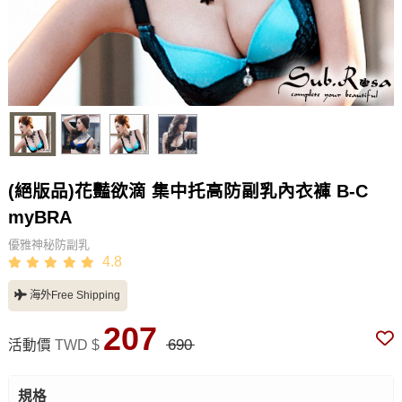
(絕版品)花豔欲滴 集中托高防副乳內衣褲 B-C
myBRA
優雅神秘防副乳
4.8
海外Free Shipping
207
690
活動價
TWD $
規格