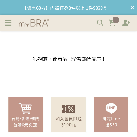
myBRA｜內衣品牌推薦｜最懂妳的內衣品牌 | myBRA 最懂
【優惠68折】內褲任選3件以上 1件$333👙
妳的內衣品牌
【買內衣免運費】台灣滿1200運費0元🚛
【首購優惠】新客最高可折$150再免運❗
【夏日滿額贈】把衣物壓縮收納袋回家 🌞
很抱歉，此商品已全數銷售完畢 !
【父親節快樂】男內褲5件$999🧔