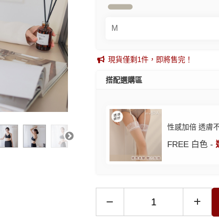
現貨僅剩1件，即將售完！
搭配選購區
性感加倍 透膚
FREE 白色 -