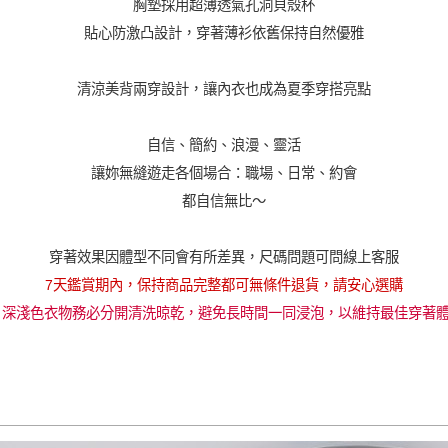
胸墊採用超薄透氣孔洞貝殼杯
加入購物車
貼心防激凸設計，穿著薄衫依舊保持自然優雅
清涼美背兩穿設計，讓內衣也成為夏季穿搭亮點
自信、簡約、浪漫、靈活
讓妳無縫遊走各個場合：職場、日常、約會
都自信無比～
穿著效果因體型不同會有所差異，尺碼問題可問線上客服
7天鑑賞期內，保持商品完整都可無條件退貨，請安心選購
 深淺色衣物務必分開清洗晾乾，避免長時間一同浸泡，以維持最佳穿著