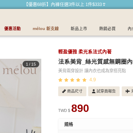
【優惠68折】內褲任選3件以上 1件$333👙
【買內衣免運費】台灣滿1200運費0元🚛
【首購優惠】新客最高可折$150再免運❗
優惠活動
mélou 新支線
新品上市
熱銷必買
內
【夏日滿額贈】把衣物壓縮收納袋回家 🌞
【父親節快樂】男內褲5件$999🧔
輕盈優雅 柔光系法式內著
法系美背_絲光質感無鋼圈內
1
/
15
美背兩穿設計 讓內衣也成為穿搭亮點
4.9
商品尺寸
試穿員報告
海
890
TWD $
規格