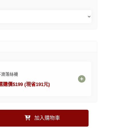
不滑落絲襪
選購價$199 (現省191元)
加入購物車