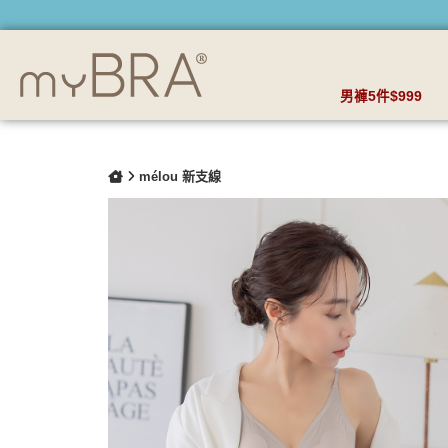
法系美背_絲光質感無鋼圈內衣 | myBRA 最懂妳的內衣品牌
男褲5件$999
mélou 新支線