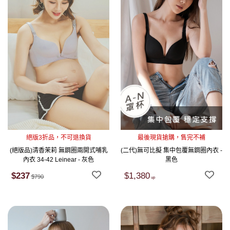
絕版3折品，不可退換貨
最後現貨搶購，售完不補
(絕版品)清香茉莉 無鋼圈兩開式哺乳
(二代)無可比擬 集中包覆無鋼圈內衣 -
內衣 34-42 Leinear - 灰色
黑色
$237
$1,380
$790