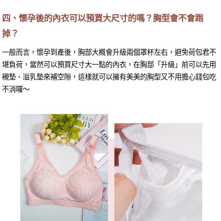
四、懷孕後的內衣可以預買大尺寸的嗎？胸型會不會跑
掉？
一般而言，懷孕到產後，胸部大概會升級兩個罩杯左右，避免荷包君不
堪負荷，當然可以預買尺寸大一點的內衣，在胸部「升級」前可以先用
襯墊、溢乳墊來補空隙，這樣就可以擁有美美的胸型又不用擔心錢包吃
不消囉～