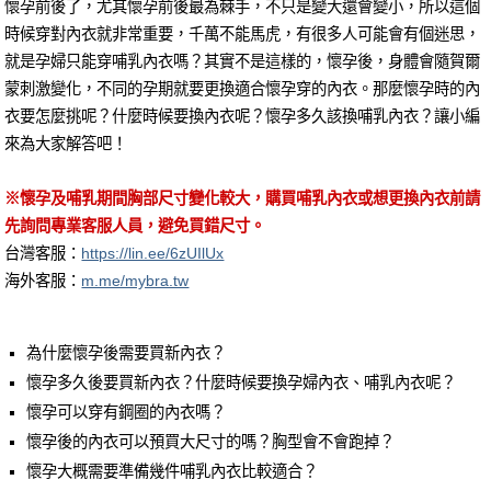
懷孕前後了，尤其懷孕前後最為棘手，不只是變大還會變小，所以這個
時候穿對內衣就非常重要，千萬不能馬虎，有很多人可能會有個迷思，
就是孕婦只能穿哺乳內衣嗎？其實不是這樣的，懷孕後，身體會隨賀爾
蒙刺激變化，不同的孕期就要更換適合懷孕穿的內衣。那麼懷孕時的內
衣要怎麼挑呢？什麼時候要換內衣呢？懷孕多久該換哺乳內衣？讓小編
來為大家解答吧！
※懷孕及哺乳期間胸部尺寸變化較大，購買哺乳內衣或想更換內衣前請
先詢問專業客服人員，避免買錯尺寸。
台灣客服：
https://lin.ee/6zUIlUx
海外客服：
m.me/mybra.tw
為什麼懷孕後需要買新內衣？
懷孕多久後要買新內衣？什麼時候要換孕婦內衣、哺乳內衣呢？
懷孕可以穿有鋼圈的內衣嗎？
懷孕後的內衣可以預買大尺寸的嗎？胸型會不會跑掉？
懷孕大概需要準備幾件哺乳內衣比較適合？