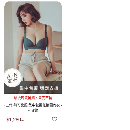
最後現貨搶購，售完不補
(二代)無可比擬 集中包覆無鋼圈內衣 -
孔雀綠
$1,280