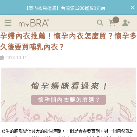
孕婦內衣推薦！懷孕內衣怎麼買？懷孕多久後要買哺乳內
【買內衣免運費】台灣滿1200運費0元🚛
衣？ | myBRA 最懂妳的內衣品牌
【首購優惠】新客最高可折$150再免運❗
孕婦內衣推薦！懷孕內衣怎麼買？懷孕多
【夏日滿額贈】把衣物壓縮收納袋回家 🌞
久後要買哺乳內衣？
【父親節快樂】男內褲5件$999🧔
2018-10-11
女生的胸部變化最大的兩個時期，一個是青春發育期，另一個自然就是