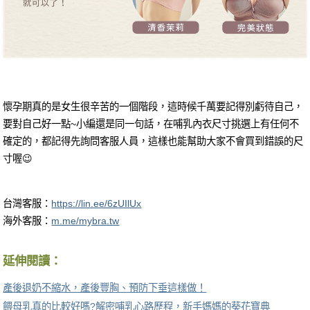
懷孕期真的是女生很辛苦的一個階段，這時候千萬要記得別虧待自己，
要對自己好一點~小編還是同一句話，在哺乳內衣尺寸挑選上有任何不
確定的，都記得先詢問客服人員，這樣也能幫助大家不會買到錯誤的尺
寸喔😉
台灣客服：
https://lin.ee/6zUIlUx
海外客服：
m.me/mybra.tw
延伸閱讀：
產後退奶不縮水，產後豐胸、預防下垂這樣做！
餵母乳真的比較好嗎?解密哺乳心路歷程，新手媽媽的葵花寶典