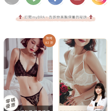
限時
82 折