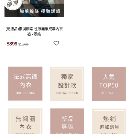
(絕版品)傲漫鋼索 性感無襯成套內衣
褲 - 墨綠
$899
$1,080