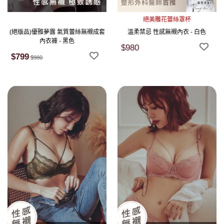
絕美雕花蕾絲罩杯
(絕版品)優雅夢露 氣質蕾絲無襯成套
溫柔禁忌 性感無襯內衣 - 白色
內衣褲 - 黑色
$980
$799
$980