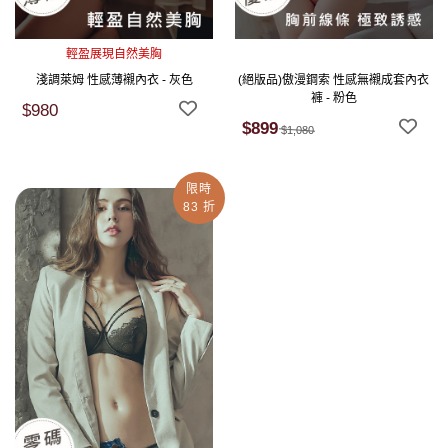
輕盈展現自然美胸
淺調萊姆 性感薄襯內衣 - 灰色
(絕版品)傲漫鋼索 性感無襯成套內衣
褲 - 粉色
$980
$899
$1,080
限時
83 折