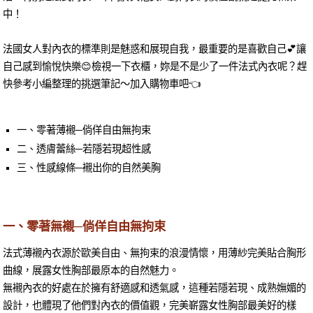
中！
法國女人對內衣的標準則是魅惑和展現自我，最重要的是喜歡自己💕讓
自己感到愉悅快樂😊檢視一下衣櫃，妳是不是少了一件法式內衣呢？趕
快參考小編整理的挑選筆記～加入購物車吧👈
一、零著薄襯─倘佯自由無拘束
二、透膚蕾絲─若隱若現超性感
三、性感線條─襯出你的自然美胸
一、零著無襯─倘佯自由無拘束
法式薄襯內衣源於歐美自由、無拘束的浪漫情懷，用薄紗完美貼合胸形
曲線，展露女性胸部最原本的自然魅力。
無襯內衣的好處在於擁有舒適感和透氣感，這種若隱若現、成熟嫵媚的
設計，也體現了他們對內衣的價值觀，完美嶄露女性胸部最美好的樣