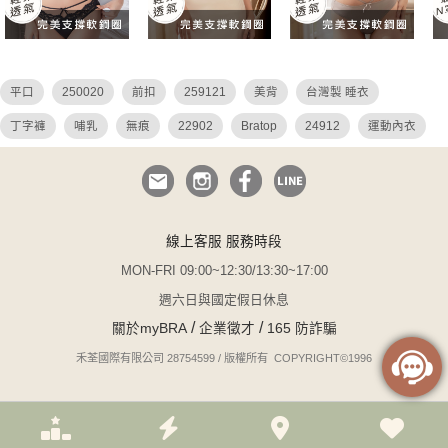
平口
250020
前扣
259121
美背
台灣製 睡衣
丁字褲
哺乳
無痕
22902
Bratop
24912
運動內衣
N罩杯
蕾絲
26036
26027
26049
26048
24922
危險尤物
無鋼圈
QQ美波
小胸睡衣
小胸爆乳
性感 薄紗
25904
大碼 平口內衣
無與倫比
i罩杯
透視
無襯內衣
線上客服 服務時段
吊帶襪
無襯
無襯墊
瑪德蓮
24914
性感
鋼圈睡衣
MON-FRI 09:00~12:30/13:30~17:00
白色 蕾絲內衣
大尺碼 睡衣
k罩杯
無可比擬
大尺碼
週六日與國定假日休息
/
/
關於myBRA
企業徵才
165 防詐騙
蕾絲內褲
平口內衣
前扣式內衣
集中托高 睡衣
睡衣
禾荃國際有限公司 28754599 / 版權所有 COPYRIGHT©1996
性感 透視
淺調
吊帶
24913
平胸
法式
搖曳風鈴
焦糖
蕾絲 鏤空
性感簍空
性感環抱
25027 250020
無鋼圈 睡衣
前扣爆爆
22901
牛奶絲
醺醉琴湯尼
絲襪