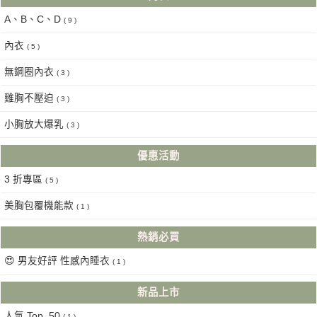
A、B、C、D
( 9 )
內衣
( 5 )
無鋼圈內衣
( 3 )
雞胸不壓迫
( 3 )
小胸放大爆乳
( 3 )
優惠活動
3 折專區
( 5 )
美胸包覆機能款
( 1 )
熱銷必買
😍 男友好評 性感內睡衣
( 1 )
新品上市
人氣 Top. 50
( 1 )