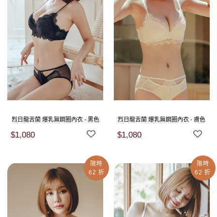
烈日龍舌蘭 爆乳無鋼圈內衣 - 黑色
烈日龍舌蘭 爆乳無鋼圈內衣 - 膚色
$1,080
$1,080
限時
限時
62 折
62 折