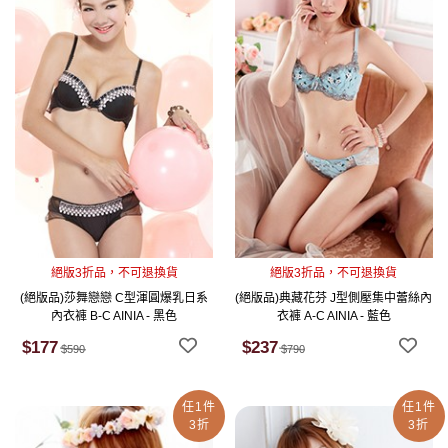
絕版3折品，不可退換貨
絕版3折品，不可退換貨
(絕版品)莎舞戀戀 C型渾圓爆乳日系
(絕版品)典藏花芬 J型側壓集中蕾絲內
內衣褲 B-C AINIA - 黑色
衣褲 A-C AINIA - 藍色
$177
$237
$590
$790
任1件
任1件
3折
3折