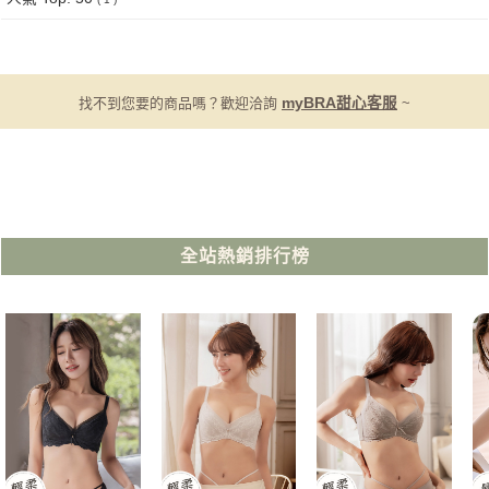
找不到您要的商品嗎？歡迎洽詢
myBRA甜心客服
~
全站熱銷排行榜