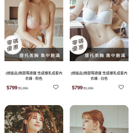
(絕版品)微甜瑪德蓮 性感爆乳成套內
(絕版品)微甜瑪德蓮 性感爆乳成套內
衣褲 - 粉色
衣褲 - 白色
$799
$799
$1,280
$1,280