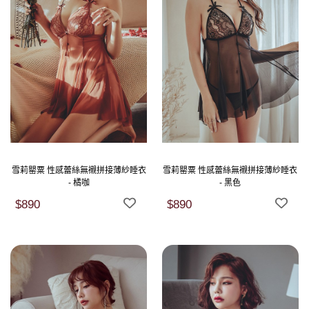
雪莉罌粟 性感蕾絲無襯拼接薄紗睡衣
雪莉罌粟 性感蕾絲無襯拼接薄紗睡衣
- 橘咖
- 黑色
$890
$890