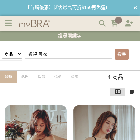
【透視 睡衣】搜尋結果 | myBRA 最懂妳的內衣品牌
【首購優惠】新客最高可折$150再免運❗
【夏日滿額贈】把衣物壓縮收納袋回家 🌞
搜尋關鍵字
【父親節快樂】男內褲5件$999🧔
搜尋
4 商品
最新
熱門
暢銷
價低
價高