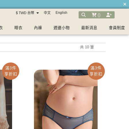
English
$ TWD 台幣
中文
(
)
衣
睡衣
內褲
週邊小物
最新消息
會員制度
共 10 筆
滿3件
滿3件
享折扣
享折扣