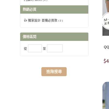
熱銷必買
👍 獨家設計 首購必買款
( 2 )
價格區間
Q
從
至
$4
進階搜尋