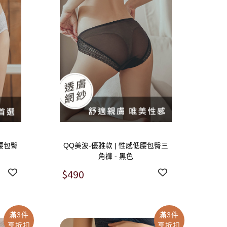
低腰包臀
QQ美波-優雅款 | 性感低腰包臀三
角褲 - 黑色
$490
滿3件
滿3件
享折扣
享折扣