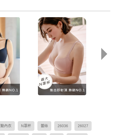
可比擬｜超
【升級版】無可比擬｜超
【升級版】無可
內衣 - 黑
無痕機能無鋼圈內衣 - 粉
無痕機能無鋼圈內
色
色
80
$1,480
$1,480
運動內衣
N罩杯
蕾絲
26036
26027