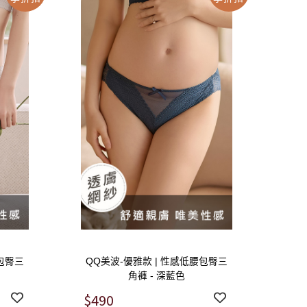
腰包臀三
QQ美波-優雅款 | 性感低腰包臀三
角褲 - 深藍色
$490