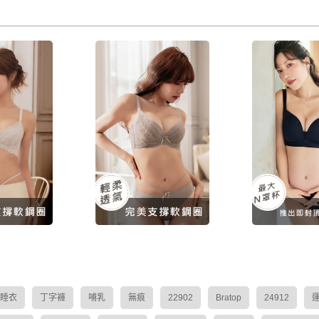
 | 機能J型
QQ美波-輕柔款 | 機能J型
【升級版】無
- 銀灰色
軟鋼圈內衣 - 岩石棕
無痕機能無鋼圈
色
480
$1,480
$1,4
 睡衣
丁字褲
哺乳
無痕
22902
Bratop
24912