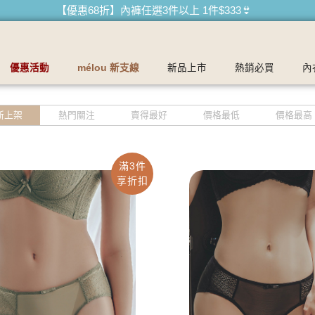
【優惠68折】內褲任選3件以上 1件$333👙
【買內衣免運費】台灣滿1200運費0元🚛
【首購優惠】新客最高可折$150再免運❗
優惠活動
mélou 新支線
新品上市
熱銷必買
內
【夏日滿額贈】把衣物壓縮收納袋回家 🌞
【父親節快樂】男內褲5件$999🧔
新上架
熱門關注
賣得最好
價格最低
價格最高
滿3件
享折扣