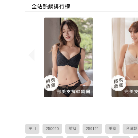
全站熱銷排行榜
QQ美波-輕柔款 | 機能J型
QQ美波-輕柔款
軟鋼圈內衣 - 沉靜黑
軟鋼圈內衣 
$1,480
$1,
平口
250020
前扣
259121
美背
台灣製