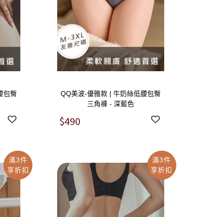
低腰包臀
QQ美波-優雅款 | 牛奶絲低腰包臀
三角褲 - 深藍色
$490
滿3件
滿3件
享折扣
享折扣