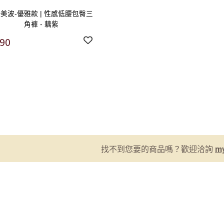
Q美波-優雅款 | 性感低腰包臀三
角褲 - 藕紫
90
找不到您要的商品嗎？歡迎洽詢
m