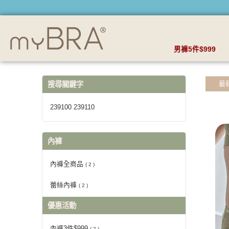
【239100 239110】搜尋結果 | myBRA 最懂妳的內衣品牌
男褲5件$999
最
搜尋關鍵字
239100 239110
內褲
內褲全商品
( 2 )
蕾絲內褲
( 2 )
優惠活動
內褲3件$999
( 2 )