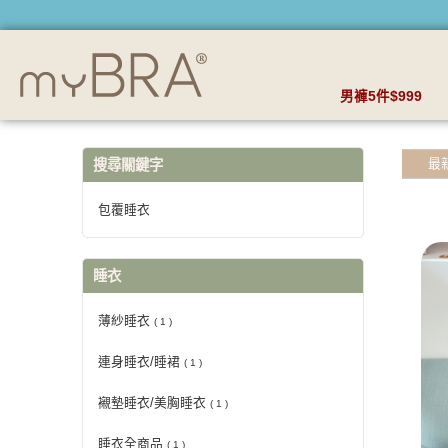
【包覆睡衣】搜尋結果 | myBRA 最懂妳的內衣品牌
男褲5件$999
最
搜尋關鍵字
包覆睡衣
睡衣
薄紗睡衣
( 1 )
連身睡衣/睡裙
( 1 )
襯墊睡衣/美胸睡衣
( 1 )
睡衣全商品
( 1 )