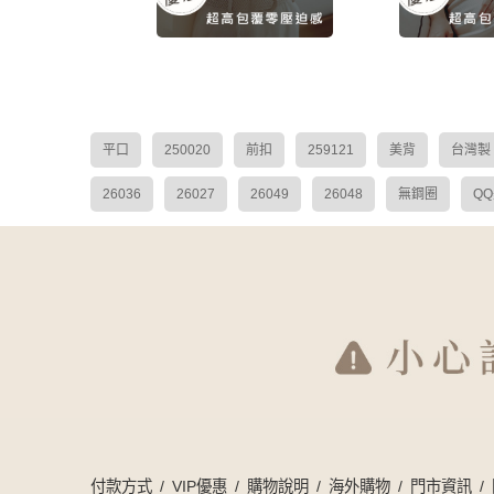
(絕版品)魅動之鑰 J鋼圈
(絕版品)魅動
側托美胸內衣 - 紅色
側托美胸內衣
$999
促銷價
$999
平口
250020
前扣
259121
美背
台灣製
26036
26027
26049
26048
無鋼圈
Q
性感
鋼圈睡衣
無襯內衣
吊帶襪
無襯
無
焦糖
集中托高 睡衣
睡衣
性感 透視
淺調
25027 250020
無鋼圈 睡衣
前扣爆爆
22901
大胸
25907
靜謐
30c
綠
20011
疊
26032
中高腰
性感 睡衣開襠
subrosa
25008
付款方式
/
VIP優惠
/
購物說明
/
海外購物
/
門市資訊
/