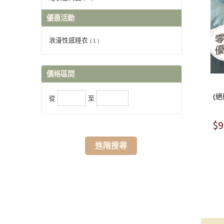
優惠活動
浪漫性感睡衣
( 1 )
價格區間
(
從
至
$9
進階搜尋