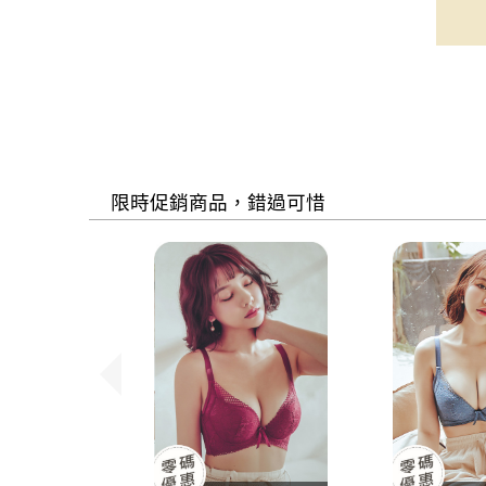
限時促銷商品，錯過可惜