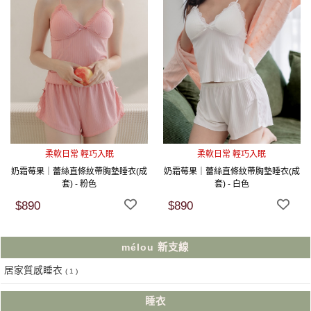
柔軟日常 輕巧入眠
柔軟日常 輕巧入眠
奶霜莓果｜蕾絲直條紋帶胸墊睡衣(成
奶霜莓果｜蕾絲直條紋帶胸墊睡衣(成
套) - 粉色
套) - 白色
$890
$890
mélou 新支線
居家質感睡衣
( 1 )
睡衣