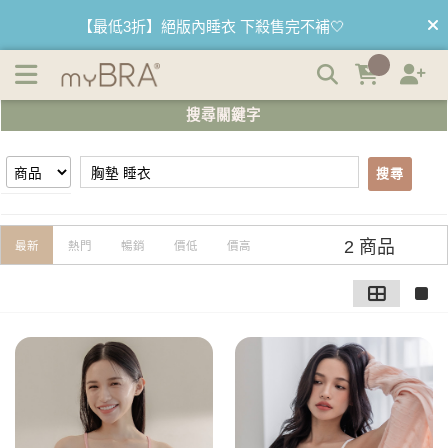
【胸墊 睡衣】搜尋結果 | myBRA 最懂妳的內衣品牌
【最低3折】絕版內睡衣 下殺售完不補🤍
【優惠68折】內褲任選3件以上 1件$333👙
搜尋關鍵字
【買內衣免運費】台灣滿1200運費0元🚛
【首購優惠】新客最高可折$150再免運❗
搜尋
【夏日滿額贈】把衣物壓縮收納袋回家 🌞
2 商品
最新
熱門
暢銷
價低
價高
【父親節快樂】男內褲5件$999🧔