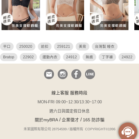
平口
250020
前扣
259121
美背
台灣製 睡衣
Bratop
22902
運動內衣
24912
無痕
丁字褲
24922
26036
26027
26049
26048
危險尤物
集中托高 睡衣
QQ美波
大碼 平口內衣
蕾絲
平口內衣
哺乳
25904
i罩杯
N罩杯
調整 連身
透視
性感 薄紗
吊帶襪
線上客服 服務時段
無鋼圈
無與倫比
無襯內衣
睡衣
小胸爆乳
瑪德蓮
MON-FRI 09:00~12:30/13:30~17:00
25027 250020
鋼圈睡衣
無襯
台灣製
蕾絲內褲
週六日與國定假日休息
/
/
關於myBRA
企業徵才
165 防詐騙
前扣式內衣
k罩杯
無肩帶
白色 蕾絲內衣
24914
淺調
禾荃國際有限公司 28754599 / 版權所有 COPYRIGHT©1996
平胸
焦糖
搖曳風鈴
小胸睡衣
性感 透視
軟鋼