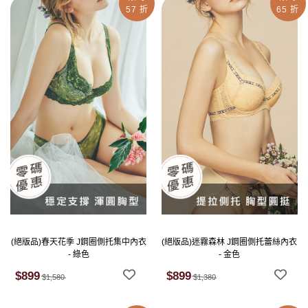
57 折
65 折
(絕版品)春天花季 J鋼圈側托集中內衣
(絕版品)迷霧森林 J鋼圈側托蕾絲內衣
- 綠色
- 金色
$899
$899
$1,580
$1,380