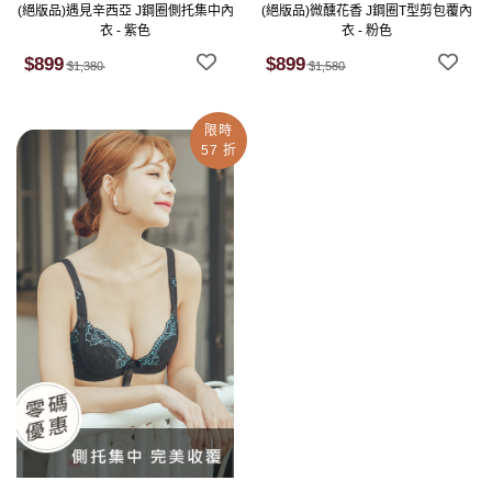
(絕版品)遇見辛西亞 J鋼圈側托集中內
(絕版品)微醺花香 J鋼圈T型剪包覆內
衣 - 紫色
衣 - 粉色
$899
$899
$1,380
$1,580
限時
57 折