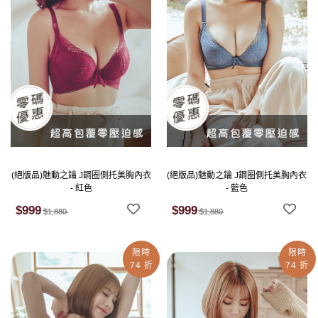
(絕版品)魅動之鑰 J鋼圈側托美胸內衣
(絕版品)魅動之鑰 J鋼圈側托美胸內衣
- 紅色
- 藍色
$999
$999
$1,880
$1,880
限時
限時
74 折
74 折