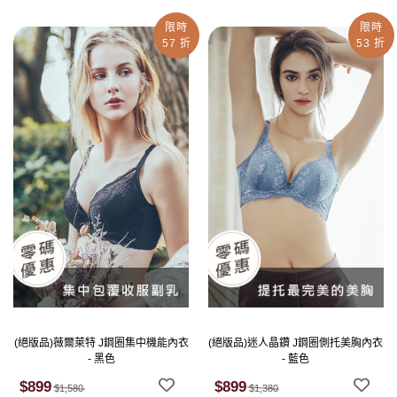
限時
限時
57 折
53 折
(絕版品)薇爾萊特 J鋼圈集中機能內衣
(絕版品)迷人晶鑽 J鋼圈側托美胸內衣
- 黑色
- 藍色
$899
$899
$1,580
$1,380