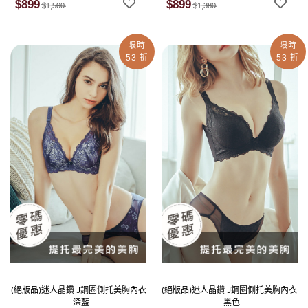
$899
$899
$1,500
$1,380
限時
限時
53 折
53 折
(絕版品)迷人晶鑽 J鋼圈側托美胸內衣
(絕版品)迷人晶鑽 J鋼圈側托美胸內衣
- 深藍
- 黑色