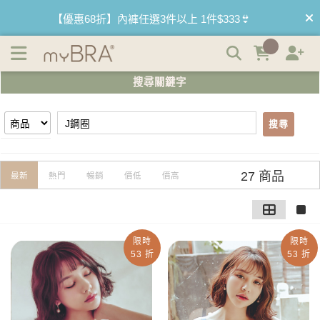
【J鋼圈】搜尋結果 | myBRA 最懂妳的內衣品牌
【優惠68折】內褲任選3件以上 1件$333👙
【買內衣免運費】台灣滿1200運費0元🚛
搜尋關鍵字
【首購優惠】新客最高可折$150再免運❗
搜尋
【夏日滿額贈】把衣物壓縮收納袋回家 🌞
【父親節快樂】男內褲5件$999🧔
27 商品
最新
熱門
暢銷
價低
價高
限時
限時
53 折
53 折