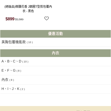
(絕版品)微醺花香 J鋼圈T型剪包覆內
衣 - 黑色
$899
$1,580
優惠活動
美胸包覆機能款
( 10 )
內衣
A、B、C、D
( 10 )
E、F、G
( 8 )
內衣
( 8 )
H、I、J、K
( 2 )